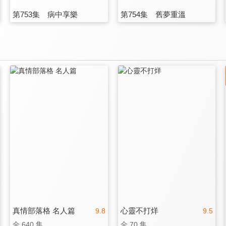
第753集 病中享樂
第754集 舊夢重溫
真情部落格 名人篇
心靈不打烊
9.8
9.5
全 640 集
全 70 集