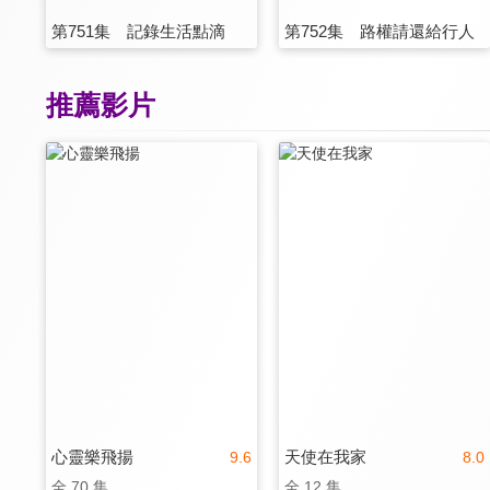
第751集 記錄生活點滴
第752集 路權請還給行人
推薦影片
心靈樂飛揚
天使在我家
9.6
8.0
全 70 集
全 12 集