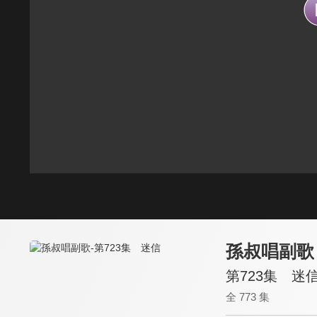
孫叔唱副歌
第723集 迷
全 773 集