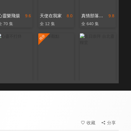
心靈樂飛揚
天使在我家
真情部落格 名人篇
9.6
8.0
9.8
全 70 集
全 12 集
全 640 集
心靈不打烊
共享觀點
主日崇拜 台北靈糧堂
9.5
9.6
9.6
全 70 集
更新至第 452 集
更新至第 50 集
收藏
分享