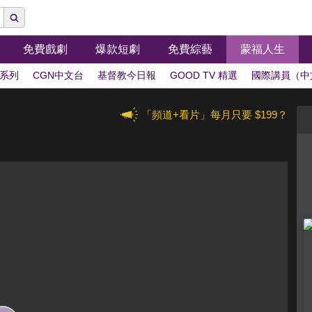
免費戲劇
爆款短劇
免費綜藝
蒙福人生
系列
CGN中文台
基督教今日報
GOOD TV 精選
國際講員（中
「頻道+看片」每月只要 $199？