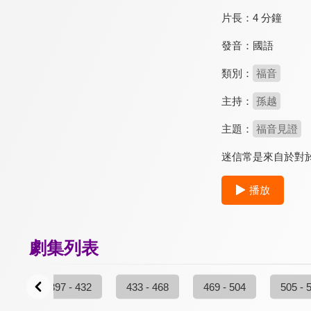
片長：
4 分鐘
發音：
國語
類別：
福音
主持：
孫越
主題：
福音見證
迷信常是來自於對
播放
劇集列表
 396
397 - 432
433 - 468
469 - 504
505 - 