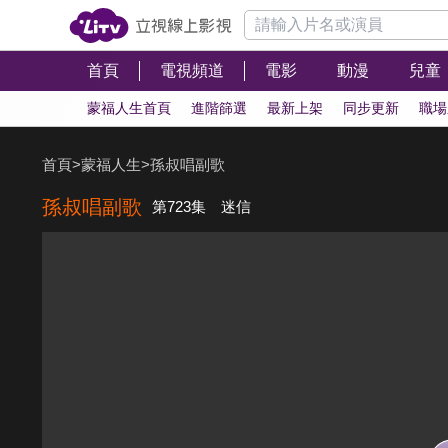
首頁
電視頻道
電影
動漫
兒童
蒙福人生首頁
進階篩選
最新上架
同步更新
職場
首頁
>
蒙福人生
>
孫叔唱副歌
孫叔唱副歌
第723集 迷信