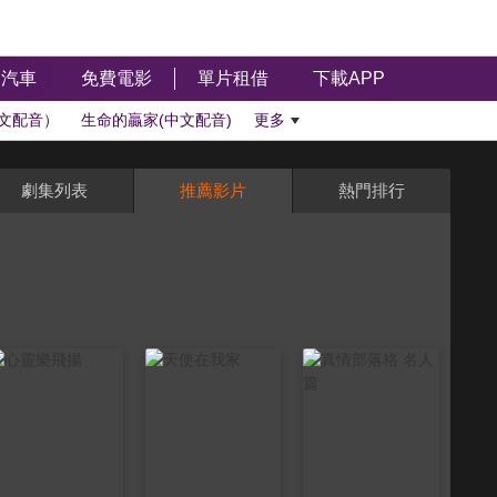
汽車
免費電影
單片租借
下載APP
文配音）
生命的贏家(中文配音)
更多
劇集列表
推薦影片
熱門排行