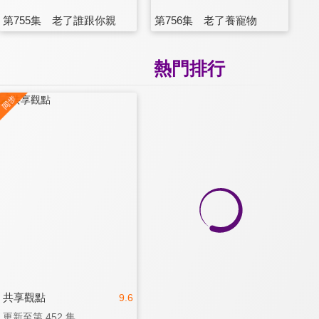
第755集 老了誰跟你親
第756集 老了養寵物
熱門排行
共享觀點
9.6
更新至第 452 集