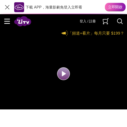
下載 APP，海量影劇免登入立即看
登入 / 註冊
「頻道+看片」每月只要 $199？