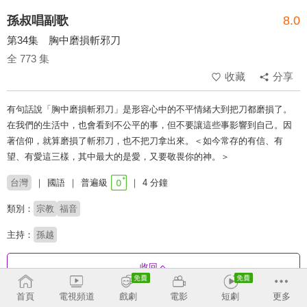
孫叔唱副歌
8.0
第34集 胸中磨損斬邪刀
全 773 集
收藏
分享
有句話說「胸中磨損斬邪刀」是形容心中的不平情緒大到把刀都磨損了。
在我們的生活中，也會看到不公平的事，但不要讓這些事影響到自己。因
著信仰，就算磨損了斬邪刀，也不把刀拿出來。＜如今常存的有信、有
望、有愛這三樣，其中最大的是愛，又要敬畏你的神。＞
台灣
國語
普遍級
4 分鐘
類別：
宗教
福音
主持：
孫越
收回
首頁
電視頻道
戲劇
電影
短劇
更多