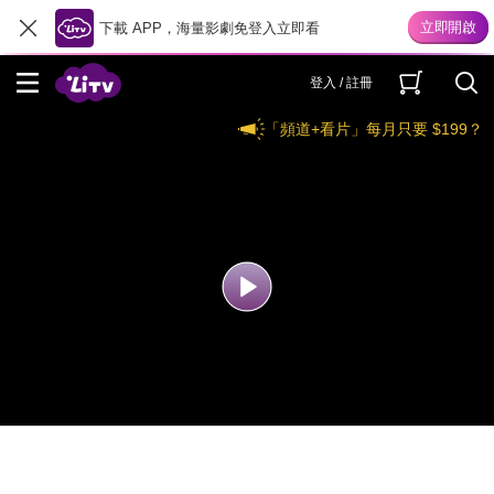
下載 APP，海量影劇免登入立即看
登入 / 註冊
「頻道+看片」每月只要 $199？