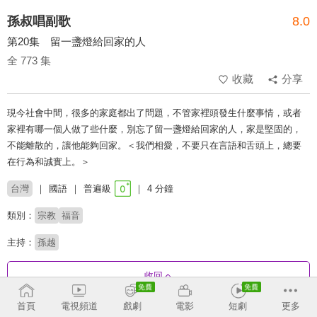
孫叔唱副歌
8.0
第20集 留一盞燈給回家的人
全 773 集
收藏
分享
現今社會中間，很多的家庭都出了問題，不管家裡頭發生什麼事情，或者
家裡有哪一個人做了些什麼，別忘了留一盞燈給回家的人，家是堅固的，
不能離散的，讓他能夠回家。＜我們相愛，不要只在言語和舌頭上，總要
在行為和誠實上。＞
台灣
國語
普遍級
4 分鐘
類別：
宗教
福音
主持：
孫越
收回
首頁
電視頻道
戲劇
電影
短劇
更多