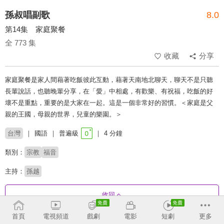
孫叔唱副歌
8.0
第14集 家庭聚餐
全 773 集
收藏
分享
家庭聚餐是家人間藉著吃飯彼此互動，藉著天南地北聊天，聊天不是只聽
長輩說話，也聽晚輩分享，在「愛」中相處，有歡樂、有祝福，吃飯的好
壞不是重點，重要的是大家在一起。這是一個非常好的習慣。＜家庭是父
親的王國，母親的世界，兒童的樂園。＞
台灣
國語
普遍級
4 分鐘
類別：
宗教
福音
主持：
孫越
收回
首頁
電視頻道
戲劇
電影
短劇
更多