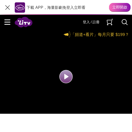
下載 APP，海量影劇免登入立即看
登入 / 註冊
「頻道+看片」每月只要 $199？