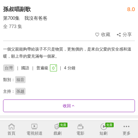
孫叔唱副歌
8.0
第700集 我沒有爸爸
全 773 集
收藏
分享
一個父親能夠帶給孩子不只是物質，更無價的，是來自父愛的安全感和溫
暖，願上帝的愛充滿每一個家。
台灣
國語
普遍級
4 分鐘
類別：
福音
主持：
孫越
收回
劇集列表
正序
收合
首頁
電視頻道
戲劇
電影
短劇
更多
1 - 36
37 - 72
73 - 108
109 - 144