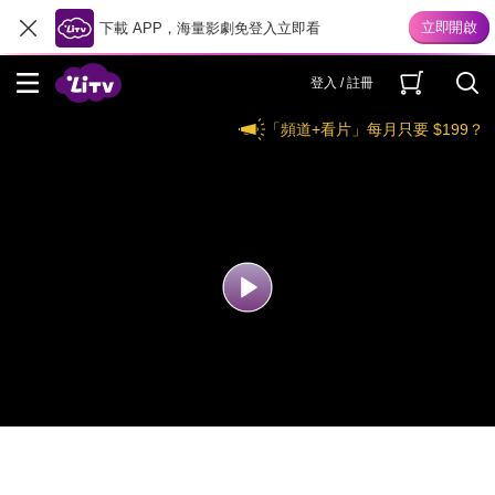
下載 APP，海量影劇免登入立即看
登入 / 註冊
「頻道+看片」每月只要 $199？