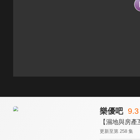
樂優吧
9.3
【濕地與房產
更新至第 258 集