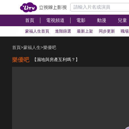
首頁
電視頻道
電影
動漫
兒童
蒙福人生首頁
進階篩選
最新上架
同步更新
職場
首頁
>
蒙福人生
>
樂優吧
樂優吧
【濕地與房產互利嗎？】