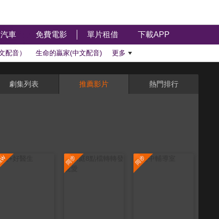
汽車
免費電影
單片租借
下載APP
文配音）
生命的贏家(中文配音)
更多
劇集列表
推薦影片
熱門排行