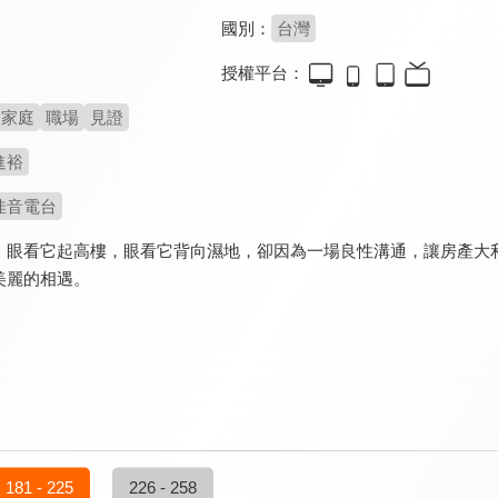
國別：
台灣
授權平台：
家庭
職場
見證
進裕
佳音電台
！眼看它起高樓，眼看它背向濕地，卻因為一場良性溝通，讓房產大
美麗的相遇。
181 - 225
226 - 258