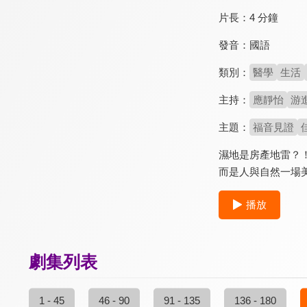
片長：
4 分鐘
發音：
國語
類別：
醫學
生活
主持：
應靜怡
游
主題：
福音見證
濕地是房產地雷？
而是人與自然一場
播放
劇集列表
1 - 45
46 - 90
91 - 135
136 - 180