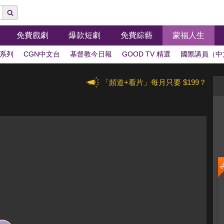
免費戲劇
爆款短劇
免費綜藝
蒙福人生
系列
CGN中文台
基督教今日報
GOOD TV 精選
國際講員（中
「頻道+看片」每月只要 $199？