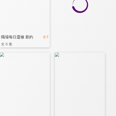
職場每日靈修 新約
9.7
全 6 集