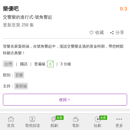
樂優吧
9.3
交響樂的進行式-號角響起
更新至第 258 集
收藏
分享
管樂名家葉樹涵，在號角響起中，漫談交響樂走過的黃金時期，帶您輕鬆
聆聽古典樂！
台灣
國語
普遍級
3 分鐘
類別：
音樂
主持：
葉樹涵
收回
劇集列表
反序
收合
首頁
電視頻道
戲劇
電影
短劇
更多
226 - 258
181 - 225
136 - 180
91 - 135