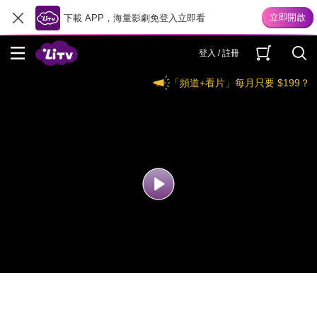
下載 APP，海量影劇免登入立即看
登入 / 註冊
「頻道+看片」每月只要 $199？