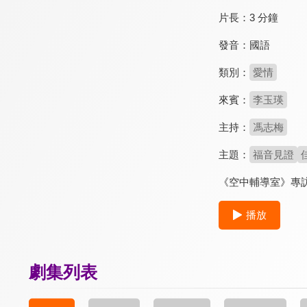
片長：
3 分鐘
發音：
國語
類別：
愛情
來賓：
李玉瑛
主持：
馮志梅
主題：
福音見證
《空中輔導室》專
播放
劇集列表