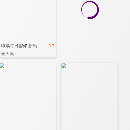
職場每日靈修 新約
9.7
全 6 集