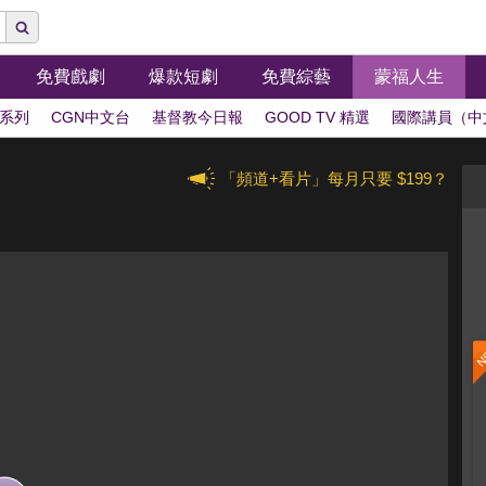
免費戲劇
爆款短劇
免費綜藝
蒙福人生
系列
CGN中文台
基督教今日報
GOOD TV 精選
國際講員（中
「頻道+看片」每月只要 $199？