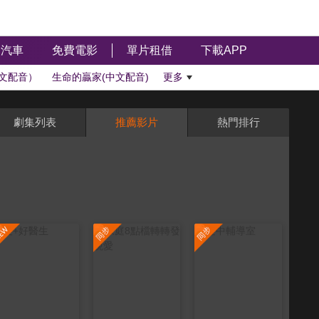
汽車
免費電影
單片租借
下載APP
文配音）
生命的贏家(中文配音)
更多
劇集列表
推薦影片
熱門排行