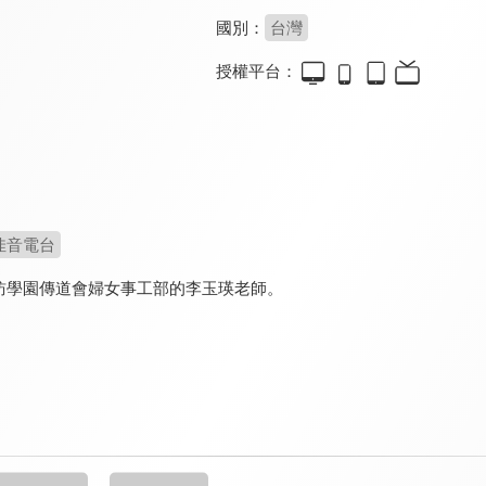
國別：
台灣
授權平台：
佳音電台
訪學園傳道會婦女事工部的李玉瑛老師。