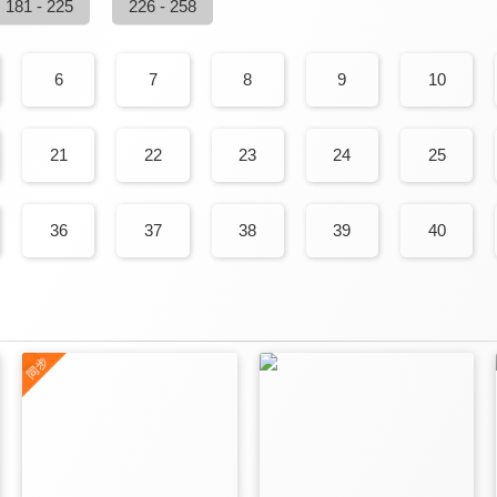
181 - 225
226 - 258
6
7
8
9
10
21
22
23
24
25
36
37
38
39
40