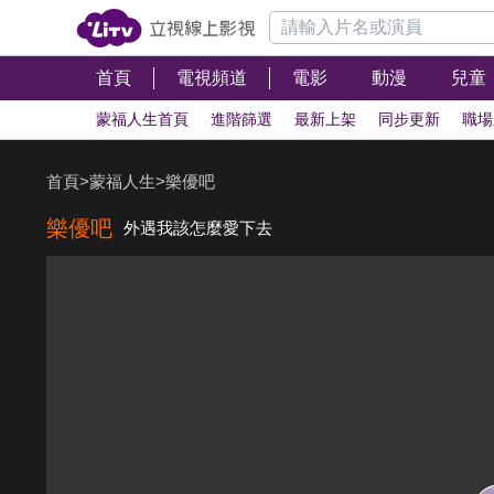
首頁
電視頻道
電影
動漫
兒童
蒙福人生首頁
進階篩選
最新上架
同步更新
職場
首頁
>
蒙福人生
>
樂優吧
樂優吧
外遇我該怎麼愛下去