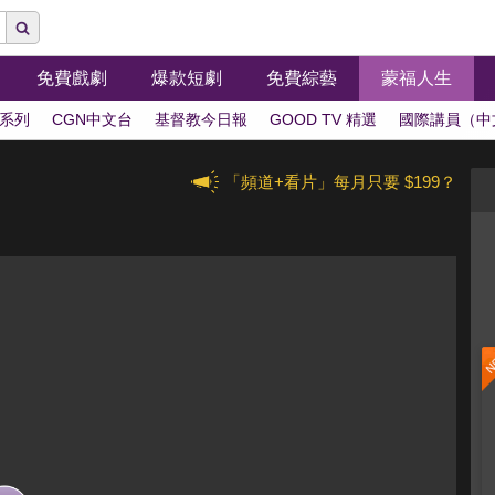
免費戲劇
爆款短劇
免費綜藝
蒙福人生
系列
CGN中文台
基督教今日報
GOOD TV 精選
國際講員（中
「頻道+看片」每月只要 $199？