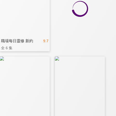
職場每日靈修 新約
9.7
全 6 集