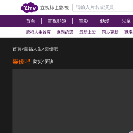
首頁
電視頻道
電影
動漫
兒童
蒙福人生首頁
進階篩選
最新上架
同步更新
職場
首頁
>
蒙福人生
>
樂優吧
樂優吧
防災4要訣