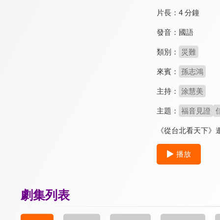
片長：
4 分鐘
發音：
國語
類別：
災難
來賓：
孫志鴻
主持：
涂慧美
主題：
福音見證
《從台北看天下》
播放
劇集列表