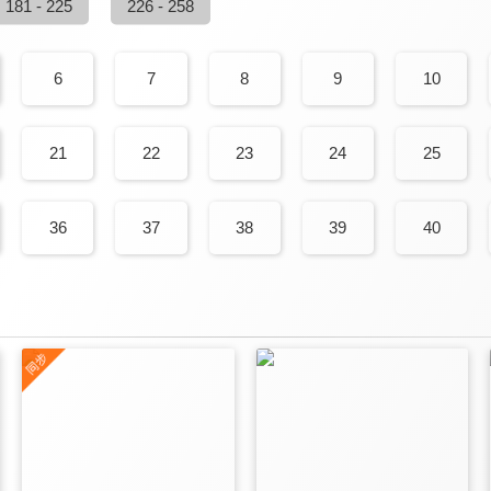
181 - 225
226 - 258
6
7
8
9
10
21
22
23
24
25
36
37
38
39
40