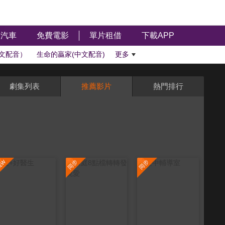
汽車
免費電影
單片租借
下載APP
文配音）
生命的贏家(中文配音)
更多
劇集列表
推薦影片
熱門排行