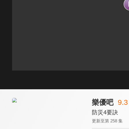
樂優吧
9.3
防災4要訣
更新至第 258 集