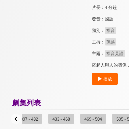
片長：
4 分鐘
發音：
國語
類別：
福音
主持：
孫越
主題：
福音見證
搭起人與人的關係
播放
劇集列表
 396
397 - 432
433 - 468
469 - 504
505 - 