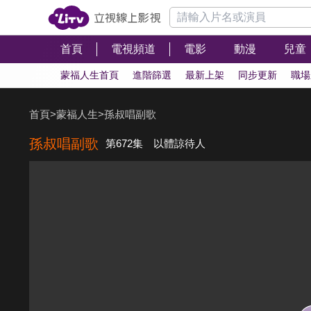
首頁
電視頻道
電影
動漫
兒童
蒙福人生首頁
進階篩選
最新上架
同步更新
職場
首頁
>
蒙福人生
>
孫叔唱副歌
孫叔唱副歌
第672集 以體諒待人