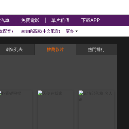
汽車
免費電影
單片租借
下載APP
文配音）
生命的贏家(中文配音)
更多
劇集列表
推薦影片
熱門排行