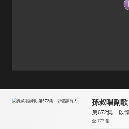
孫叔唱副歌
第672集 以
全 773 集