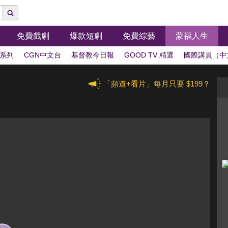
免費戲劇
爆款短劇
免費綜藝
蒙福人生
系列
CGN中文台
基督教今日報
GOOD TV 精選
國際講員（中
「頻道+看片」每月只要 $199？