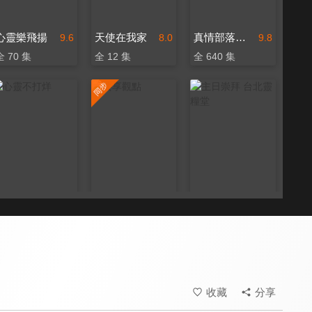
心靈樂飛揚
天使在我家
真情部落格 名人篇
9.6
8.0
9.8
全 70 集
全 12 集
全 640 集
心靈不打烊
共享觀點
主日崇拜 台北靈糧堂
9.5
9.6
9.6
全 70 集
更新至第 452 集
更新至第 50 集
收藏
分享