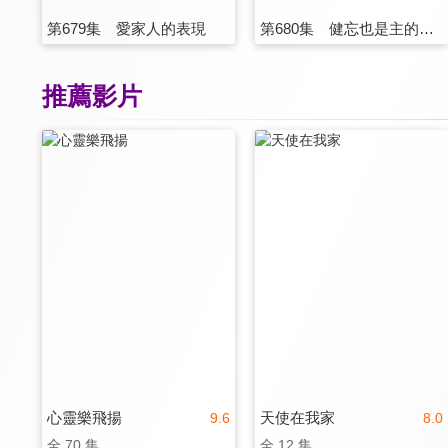
第679集 愛家人的表現
第680集 健忘也是主的恩典
推薦影片
心靈樂飛揚
天使在我家
9.6
8.0
全 70 集
全 12 集