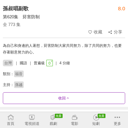
孫叔唱副歌
8.0
第620集 菸害防制
全 773 集
收藏
分享
為自己和身邊的人著想，菸害防制大家共同努力，除了共同的努力，也要
存著願意努力的心。
台灣
國語
普遍級
4 分鐘
類別：
福音
主持：
孫越
收回
劇集列表
正序
收合
首頁
電視頻道
戲劇
電影
短劇
更多
1 - 36
37 - 72
73 - 108
109 - 144