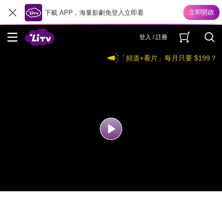
下載 APP，海量影劇免登入立即看
登入 / 註冊
「頻道+看片」每月只要 $199？