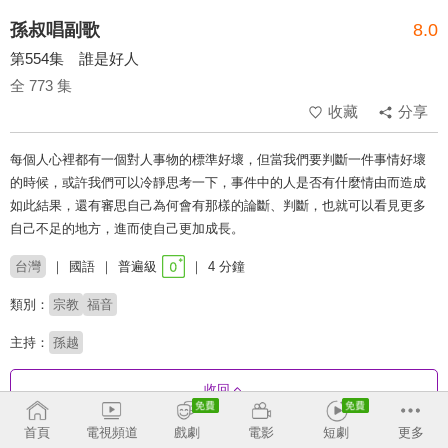
孫叔唱副歌
8.0
第554集 誰是好人
全 773 集
收藏
分享
每個人心裡都有一個對人事物的標準好壞，但當我們要判斷一件事情好壞
的時候，或許我們可以冷靜思考一下，事件中的人是否有什麼情由而造成
如此結果，還有審思自己為何會有那樣的論斷、判斷，也就可以看見更多
自己不足的地方，進而使自己更加成長。
台灣
國語
普遍級
4 分鐘
類別：
宗教
福音
主持：
孫越
收回
首頁
電視頻道
戲劇
電影
短劇
更多