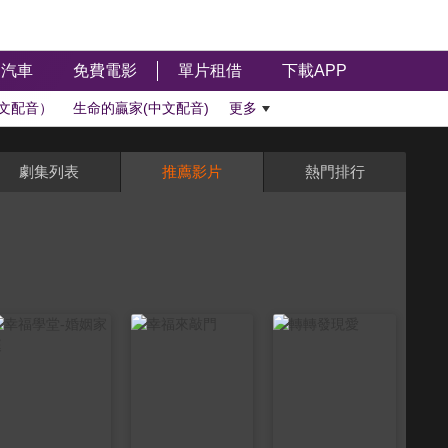
汽車
免費電影
單片租借
下載APP
文配音）
生命的贏家(中文配音)
更多
劇集列表
推薦影片
熱門排行