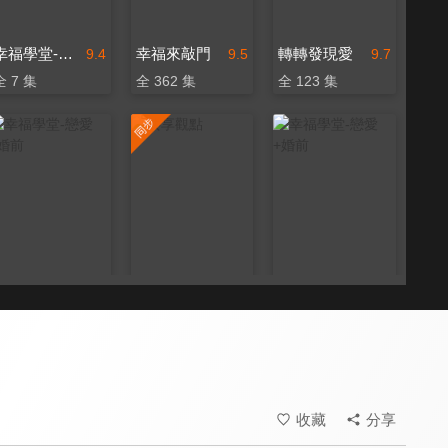
幸福學堂-婚姻家庭
幸福來敲門
轉轉發現愛
9.4
9.5
9.7
全 7 集
全 362 集
全 123 集
幸福學堂-戀愛+婚前
共享觀點
幸福學堂-戀愛+婚前
9.4
9.6
9.4
全 13 集
更新至第 447 集
全 20 集
收藏
分享