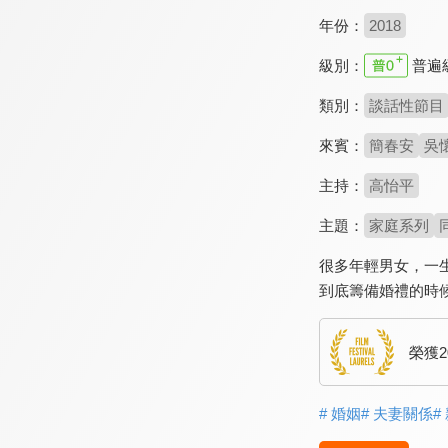
年份：
2018
級別：
普遍
類別：
談話性節目
來賓：
簡春安
吳
主持：
高怡平
主題：
家庭系列
很多年輕男女，一
到底籌備婚禮的時
榮獲
# 婚姻
# 夫妻關係
#