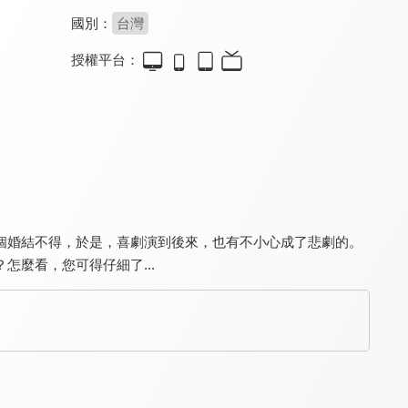
國別：
台灣
授權平台：
幸福學堂-親子系列
職場新視野
真情部落格 名人篇
9.4
9.4
9.8
全 18 集
全 154 集
全 640 集
個婚結不得，於是，喜劇演到後來，也有不小心成了悲劇的。
麼看，您可得仔細了...
生活家一筆
真情部落格
真的假的！
9.6
9.7
8.0
更新至第 291 集
更新至第 795 集
更新至第 14 集