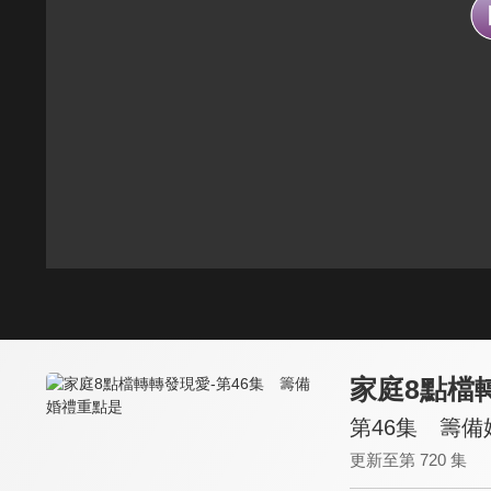
家庭8點檔
第46集 籌
更新至第 720 集