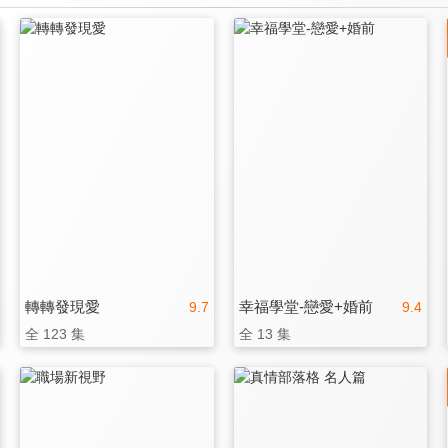
轉轉發現愛
幸福學堂-戀愛+婚前
9.7
9.4
全 123 集
全 13 集