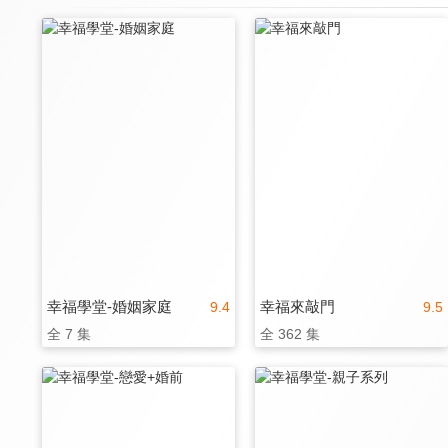
幸福學堂-婚姻家庭
幸福來敲門
9.4
9.5
全 7 集
全 362 集