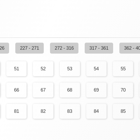
226
227 - 271
272 - 316
317 - 361
362 - 4
51
52
53
54
55
66
67
68
69
70
81
82
83
84
85