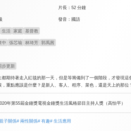
片長：
52 分鐘
發音：
國語
級
生活
家庭
基督教
懷中
張芯瑜
林琦芳
郭禹茜
同步更新
生都期待著走入紅毯的那一天，但是等籌備到了一個階段，才發現這
候，重點應該是什麼？是新人、客人、程序、菜色，還是天上的那位？怎
2020年第55屆金鐘獎電視金鐘獎生活風格節目主持人獎（高怡平）
 親子關係
# 兩性關係
# 有趣
# 生活應用