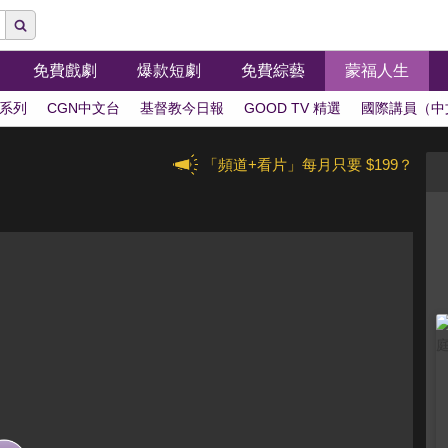
免費戲劇
爆款短劇
免費綜藝
蒙福人生
系列
CGN中文台
基督教今日報
GOOD TV 精選
國際講員（中
「頻道+看片」每月只要 $199？