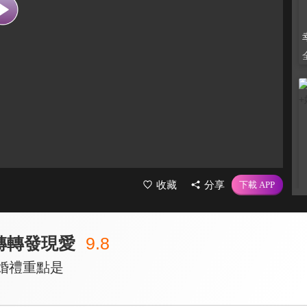
收藏
分享
轉轉發現愛
9.8
備婚禮重點是