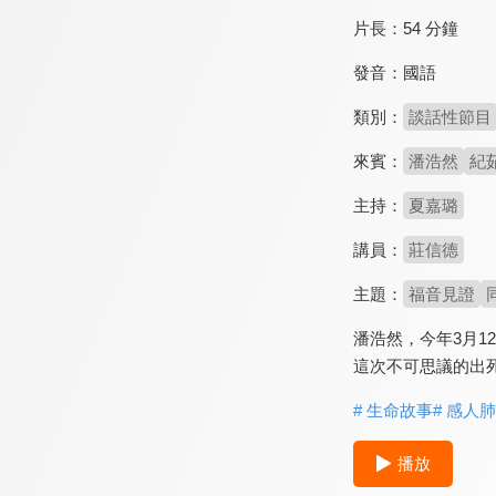
片長：
54 分鐘
發音：
國語
類別：
談話性節目
來賓：
潘浩然
紀
主持：
夏嘉璐
講員：
莊信德
主題：
福音見證
潘浩然，今年3月
這次不可思議的出
# 生命故事
# 感人
播放