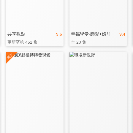
共享觀點
幸福學堂-戀愛+婚前
9.6
9.4
更新至第 452 集
全 20 集