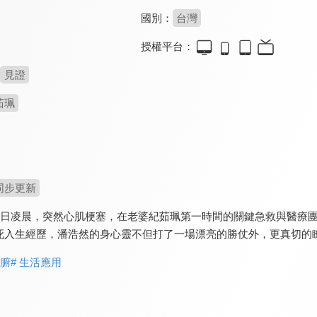
國別：
台灣
授權平台：
見證
茹珮
同步更新
12日凌晨，突然心肌梗塞，在老婆紀茹珮第一時間的關鍵急救與醫療
死入生經歷，潘浩然的身心靈不但打了一場漂亮的勝仗外，更真切的
肺腑
# 生活應用