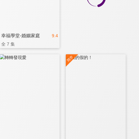
幸福學堂-婚姻家庭
9.4
全 7 集