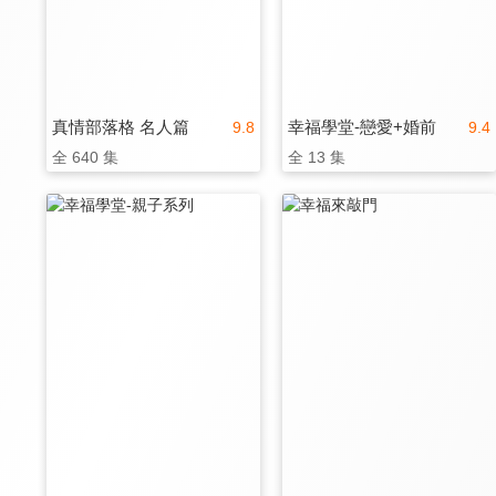
真情部落格 名人篇
幸福學堂-戀愛+婚前
9.8
9.4
全 640 集
全 13 集