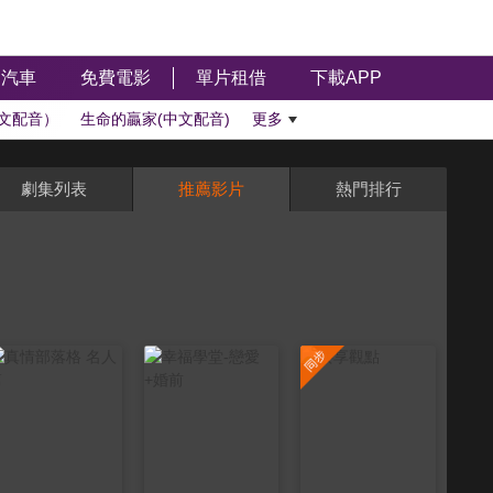
汽車
免費電影
單片租借
下載APP
文配音）
生命的贏家(中文配音)
更多
劇集列表
推薦影片
熱門排行