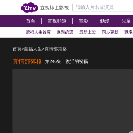
首頁
電視頻道
電影
動漫
兒童
蒙福人生首頁
進階篩選
最新上架
同步更新
職場
首頁
>
蒙福人生
>
真情部落格
真情部落格
第246集 復活的祝福