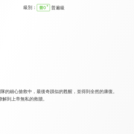
級別：
普遍級
幸福來敲門
家庭8點檔轉轉發現愛
職場新視野
9.5
9.8
9.4
全 362 集
更新至第 720 集
全 154 集
團隊的細心搶救中，最後奇蹟似的甦醒，並得到全然的康復。
瞭解到上帝無私的救贖。
轉轉發現愛
真的假的！
生活家一筆
9.7
8.0
9.6
全 123 集
更新至第 14 集
更新至第 291 集