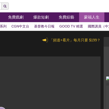
免費戲劇
爆款短劇
免費綜藝
蒙福人生
系列
CGN中文台
基督教今日報
GOOD TV 精選
國際講員（中
「頻道+看片」每月只要 $199？