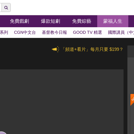
免費戲劇
爆款短劇
免費綜藝
蒙福人生
系列
CGN中文台
基督教今日報
GOOD TV 精選
國際講員（中
「頻道+看片」每月只要 $199？