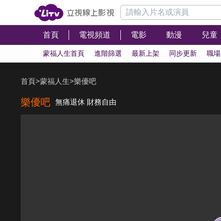
首頁
電視頻道
電影
動漫
兒童
蒙福人生首頁
進階篩選
最新上架
同步更新
職場
首頁
>
蒙福人生
>
樂優吧
樂優吧
無痛退休 財務自由