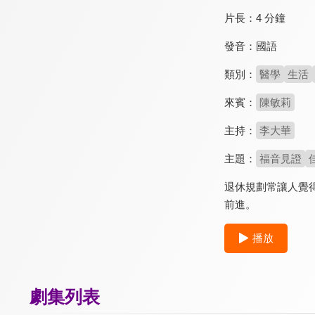
片長：
4 分鐘
發音：
國語
類別：
醫學
生活
來賓：
陳敏莉
主持：
李大華
主題：
福音見證
退休規劃常讓人覺
前進。
播放
劇集列表