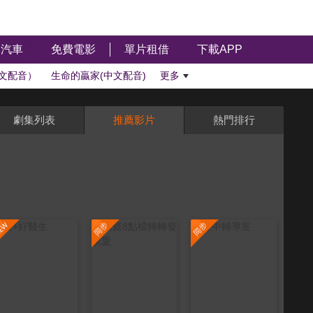
汽車
免費電影
單片租借
下載APP
文配音）
生命的贏家(中文配音)
更多
劇集列表
推薦影片
熱門排行