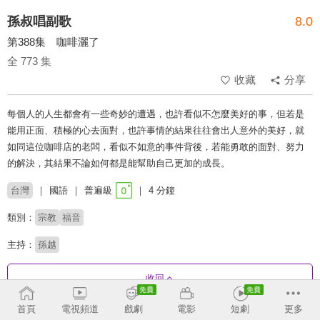
孫叔唱副歌
8.0
第388集 咖啡灑了
全 773 集
收藏
分享
每個人的人生都會有一些奇妙的遭遇，也許看似不怎麼美好的事，但若是
能用正面、積極的心去面對，也許事情的結果往往會出人意外的美好，就
如同這位咖啡店的老闆，看似不如意的事件背後，若能勇敢的面對、努力
的解決，其結果不論如何都是能幫助自己更加的成長。
台灣
國語
普遍級
4 分鐘
類別：
宗教
福音
主持：
孫越
收回
首頁
電視頻道
戲劇
電影
短劇
更多