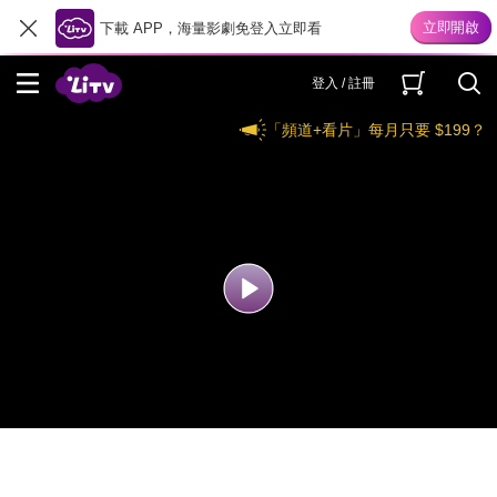
下載 APP，海量影劇免登入立即看
登入 / 註冊
「頻道+看片」每月只要 $199？