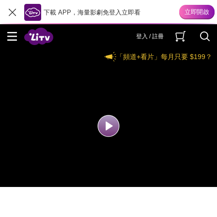
下載 APP，海量影劇免登入立即看
登入 / 註冊
「頻道+看片」每月只要 $199？