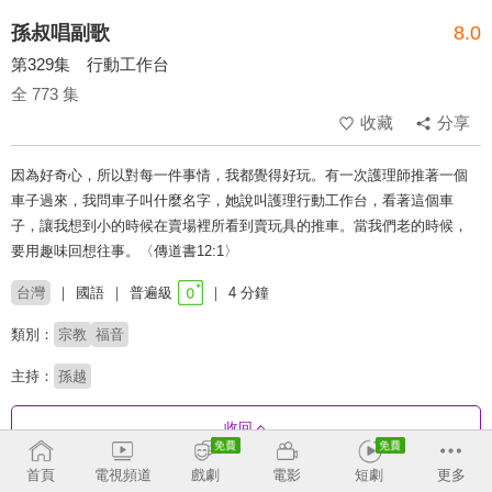
孫叔唱副歌
8.0
第329集 行動工作台
全 773 集
收藏
分享
因為好奇心，所以對每一件事情，我都覺得好玩。有一次護理師推著一個
車子過來，我問車子叫什麼名字，她說叫護理行動工作台，看著這個車
子，讓我想到小的時候在賣場裡所看到賣玩具的推車。當我們老的時候，
要用趣味回想往事。〈傳道書12:1〉
台灣
國語
普遍級
4 分鐘
類別：
宗教
福音
主持：
孫越
收回
首頁
電視頻道
戲劇
電影
短劇
更多