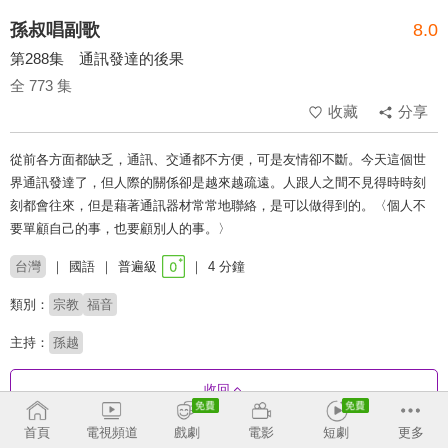
孫叔唱副歌
8.0
第288集 通訊發達的後果
全 773 集
收藏
分享
從前各方面都缺乏，通訊、交通都不方便，可是友情卻不斷。今天這個世
界通訊發達了，但人際的關係卻是越來越疏遠。人跟人之間不見得時時刻
刻都會往來，但是藉著通訊器材常常地聯絡，是可以做得到的。〈個人不
要單顧自己的事，也要顧別人的事。〉
台灣
國語
普遍級
4 分鐘
類別：
宗教
福音
主持：
孫越
收回
首頁
電視頻道
戲劇
電影
短劇
更多