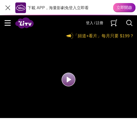
下載 APP，海量影劇免登入立即看
登入 / 註冊
「頻道+看片」每月只要 $199？