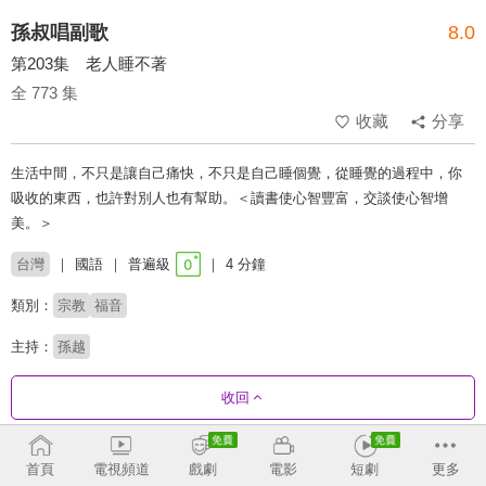
孫叔唱副歌
8.0
第203集 老人睡不著
全 773 集
收藏
分享
生活中間，不只是讓自己痛快，不只是自己睡個覺，從睡覺的過程中，你
吸收的東西，也許對別人也有幫助。＜讀書使心智豐富，交談使心智增
美。＞
台灣
國語
普遍級
4 分鐘
類別：
宗教
福音
主持：
孫越
收回
劇集列表
正序
收合
首頁
電視頻道
戲劇
電影
短劇
更多