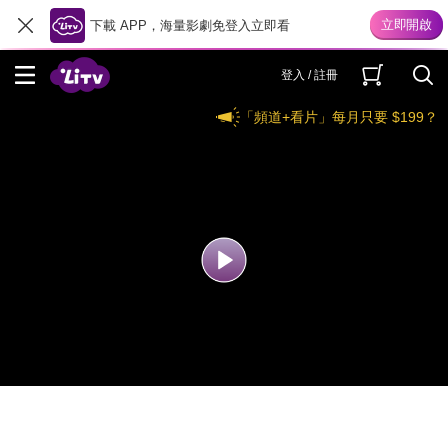
下載 APP，海量影劇免登入立即看
登入 / 註冊
「頻道+看片」每月只要 $199？