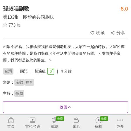
孫叔唱副歌
8.0
第193集 團體的共同趣味
全 773 集
收藏
分享
相聚不容易，我很珍惜我們這幾個老朋友，大家在一起的時候。大家所擁
有的那段時間，是我們覺得老年生活中間很寶貴的時間。＜友情即是良
藥，我們都是彼此的醫生。＞
台灣
國語
普遍級
4 分鐘
類別：
宗教
福音
主持：
孫越
收回
劇集列表
正序
收合
首頁
電視頻道
戲劇
電影
短劇
更多