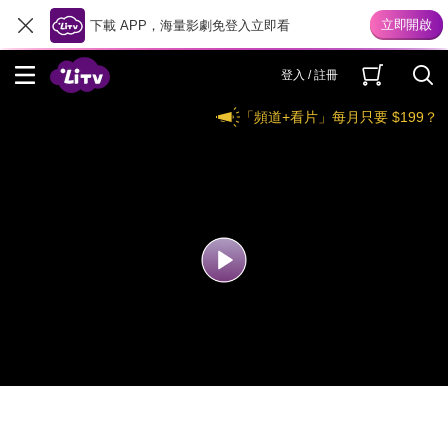
下載 APP，海量影劇免登入立即看
登入 / 註冊
「頻道+看片」每月只要 $199？