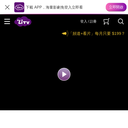
下載 APP，海量影劇免登入立即看
登入 / 註冊
「頻道+看片」每月只要 $199？