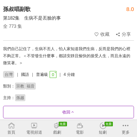
孫叔唱副歌
8.0
第182集 生病不是丟臉的事
全 773 集
收藏
分享
我們自己記住了，生病不丟人，怕人家知道我們生病，反而是我們的心裡
不夠正常。＜不管發生什麼事，都請安靜且愉快的接受人生，而且永遠的
微笑著。＞
台灣
國語
普遍級
4 分鐘
類別：
宗教
福音
主持：
孫越
收回
劇集列表
正序
收合
首頁
電視頻道
戲劇
電影
短劇
更多