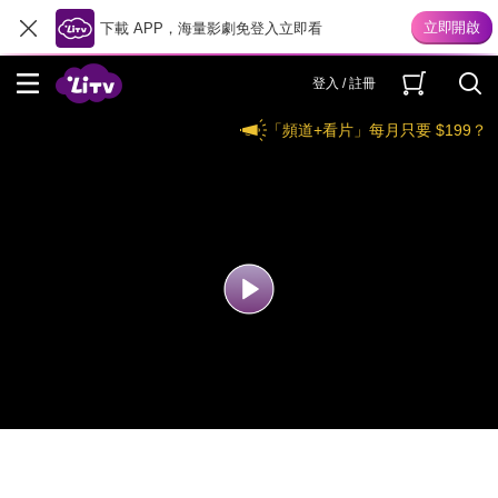
下載 APP，海量影劇免登入立即看
登入 / 註冊
「頻道+看片」每月只要 $199？