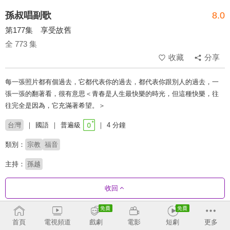
孫叔唱副歌
8.0
第177集 享受故舊
全 773 集
收藏
分享
每一張照片都有個過去，它都代表你的過去，都代表你跟別人的過去，一
張一張的翻著看，很有意思＜青春是人生最快樂的時光，但這種快樂，往
往完全是因為，它充滿著希望。＞
台灣
國語
普遍級
4 分鐘
類別：
宗教
福音
主持：
孫越
收回
劇集列表
正序
收合
首頁
電視頻道
戲劇
電影
短劇
更多