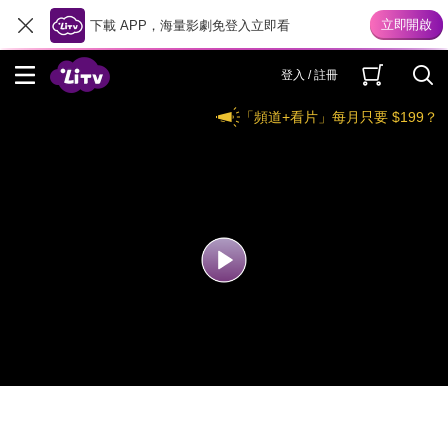
下載 APP，海量影劇免登入立即看
登入 / 註冊
「頻道+看片」每月只要 $199？