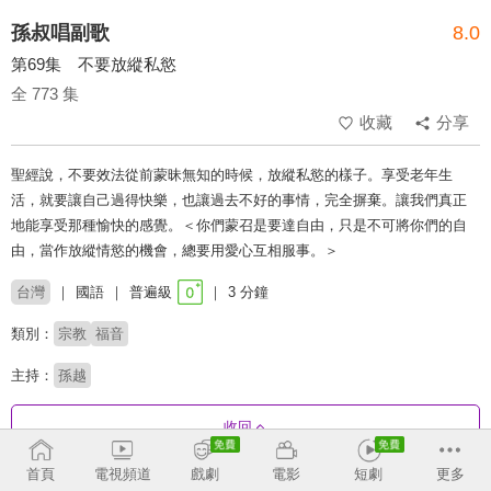
孫叔唱副歌
8.0
第69集 不要放縱私慾
全 773 集
收藏
分享
聖經說，不要效法從前蒙昧無知的時候，放縱私慾的樣子。享受老年生
活，就要讓自己過得快樂，也讓過去不好的事情，完全摒棄。讓我們真正
地能享受那種愉快的感覺。＜你們蒙召是要達自由，只是不可將你們的自
由，當作放縱情慾的機會，總要用愛心互相服事。＞
台灣
國語
普遍級
3 分鐘
類別：
宗教
福音
主持：
孫越
收回
首頁
電視頻道
戲劇
電影
短劇
更多