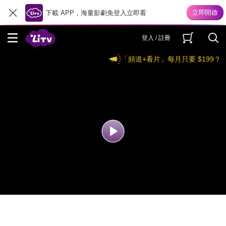
下載 APP，海量影劇免登入立即看
登入 / 註冊
「頻道+看片」每月只要 $199？