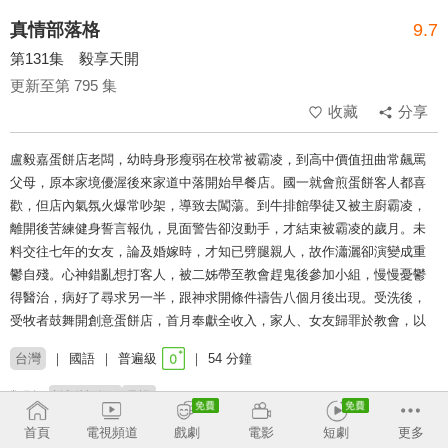
真情部落格
9.7
第131集 毅享天開
更新至第 795 集
收藏
分享
盧毅嘉蛋餅店老闆，幼時身形瘦弱在校常被霸凌，到高中價值扭曲常飆罵
父母，原本家境優渥後來家道中落開始早餐店。國一就會煎蛋餅客人都喜
歡，但店內氣氛火爆常吵架，導致去闖蕩。到牛排館學徒又被主廚霸凌，
離開後苦練健身誓言報仇，見面警告卻沒動手，才結束被霸凌的歲月。未
料交往七年的女友，論及婚嫁時，才知已劈腿親人，故作瀟灑卻演變成重
鬱自殘。心神錯亂想打客人，被二姊帶至教會趕鬼後參加小組，慢慢憂鬱
得醫治，病好了尋求另一半，跟神求開條件禱告八個月後出現。受洗後，
受牧者鼓舞開創意蛋餅店，首月奉獻全收入，家人、女友歸罪於教會，以
台灣
國語
普遍級
54 分鐘
類別：
談話性節目
見證
首頁
電視頻道
戲劇
電影
短劇
更多
主持：
夏嘉璐