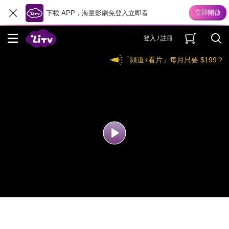
下載 APP，海量影劇免登入立即看
登入 / 註冊
「頻道+看片」每月只要 $199？