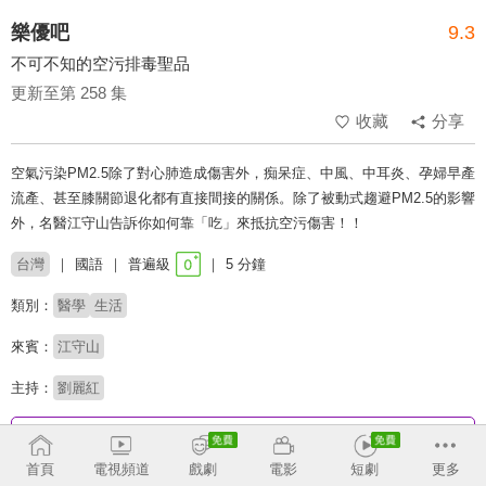
樂優吧
9.3
不可不知的空污排毒聖品
更新至第 258 集
收藏
分享
空氣污染PM2.5除了對心肺造成傷害外，痴呆症、中風、中耳炎、孕婦早產
流產、甚至膝關節退化都有直接間接的關係。除了被動式趨避PM2.5的影響
外，名醫江守山告訴你如何靠「吃」來抵抗空污傷害！！
台灣
國語
普遍級
5 分鐘
類別：
醫學
生活
來賓：
江守山
主持：
劉麗紅
收回
首頁
電視頻道
戲劇
電影
短劇
更多