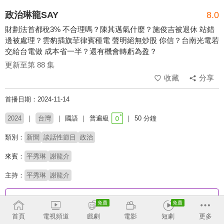
政治琳龍SAY
8.0
財劃法首都稅3% 不合理嗎？陳其邁氣什麼？施俊吉被退休 站錯
邊被處理？雲豹插旗菲律賓種電 聲明絕無炒股 你信？台南光電若
交給台電做 成本省一半？還有機會轉虧為盈？
更新至第 88 集
收藏
分享
首播日期：2024-11-14
2024
台灣
國語
普遍級
50 分鐘
類別：
新聞
談話性節目
政治
來賓：
平秀琳
謝龍介
主持：
平秀琳
謝龍介
收回
首頁
電視頻道
戲劇
電影
短劇
更多