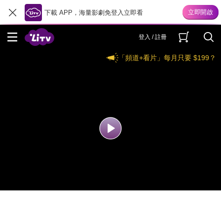
下載 APP，海量影劇免登入立即看
登入 / 註冊
「頻道+看片」每月只要 $199？