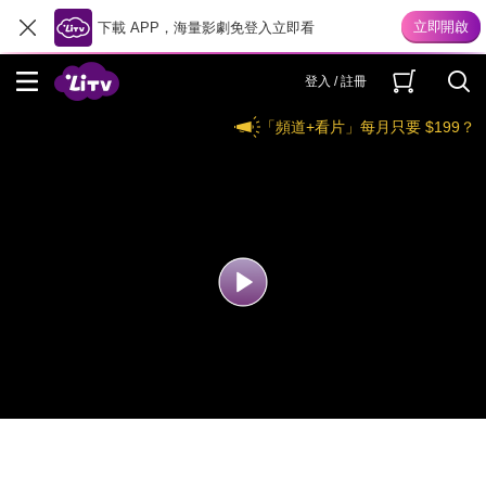
下載 APP，海量影劇免登入立即看
登入 / 註冊
「頻道+看片」每月只要 $199？