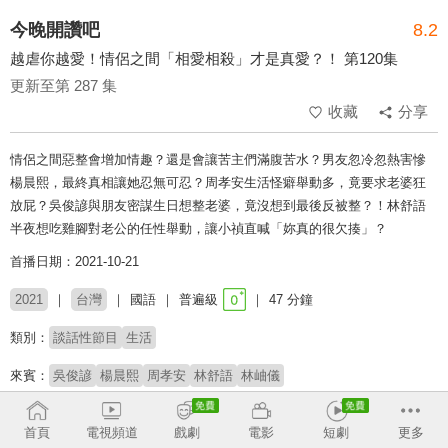
今晚開讚吧
8.2
越虐你越愛！情侶之間「相愛相殺」才是真愛？！ 第120集
更新至第 287 集
收藏
分享
情侶之間惡整會增加情趣？還是會讓苦主們滿腹苦水？男友忽冷忽熱害慘
楊晨熙，最終真相讓她忍無可忍？周孝安生活怪癖舉動多，竟要求老婆狂
放屁？吳俊諺與朋友密謀生日想整老婆，竟沒想到最後反被整？！林舒語
半夜想吃雞腳對老公的任性舉動，讓小禎直喊「妳真的很欠揍」？
首播日期：2021-10-21
2021
台灣
國語
普遍級
47 分鐘
類別：
談話性節目
生活
來賓：
吳俊諺
楊晨熙
周孝安
林舒語
林岫儀
主持：
小禎
羅時豐
首頁
電視頻道
戲劇
電影
短劇
更多