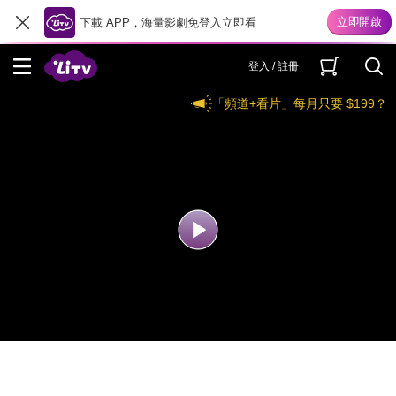
下載 APP，海量影劇免登入立即看
登入 / 註冊
「頻道+看片」每月只要 $199？