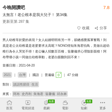
今晚開讚吧
7.8
太無言！老公根本是我大兒子！ 第34集
更新至第 287 集
收藏
分享
男人幼稚等於愛的表現？女人結婚明明有另一半，卻總感覺孤軍奮戰！到
底是老公太幼稚還是老婆要求太高呢？NONO得知朱海君怕鳥，竟做出超幼
稚行為令人哭笑不得！老公嚇人招數百百種，翁馨儀求心理陰影面積！阿
布帶壞小孩一同做出幼稚舉動，老婆白眼翻到回不來！
首播日期：2021-04-20
2021
台灣
國語
普遍級
47 分鐘
類別：
談話性節目
生活
來賓：
阿布
史丹利
朱海君
翁馨儀
邱永林
主持：
小禎
羅時豐
首頁
電視頻道
戲劇
電影
短劇
更多