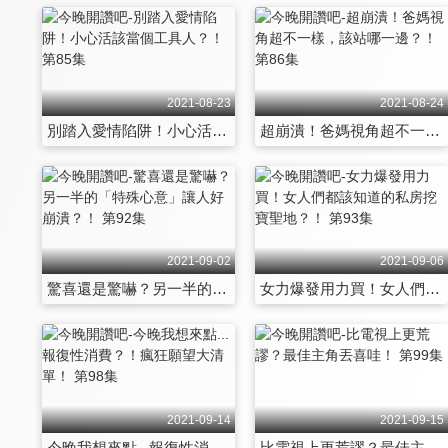
2021-08-23
2021-08-24
別踏入愛情陷阱！小心活該當個工具人？！ 第85集
超崩潰！爸媽視角超不一樣，該站哪一邊？！ 第86集
2021-09-02
2021-09-06
驚喜還是驚嚇？另一半的「特殊心意」讓人好崩潰？！ 第92集
女力爆發用力買！女人們都該知道的私房挖寶聖地？！ 第93集
2021-09-14
2021-09-15
今晚我想來點...報復性消費？！瘋狂願望大清單！ 第98集
比電視上更荒謬？最佳主角丟喜哇！ 第99集