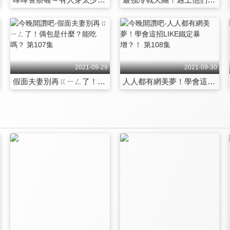
2021-09-29
2021-09-30
假面夫妻別再ㄍㄧㄥ了！偶包是什麼？能吃嗎？ 第107集
人人都有網美夢！學會這招LIKE鐵定暴增？！ 第108集