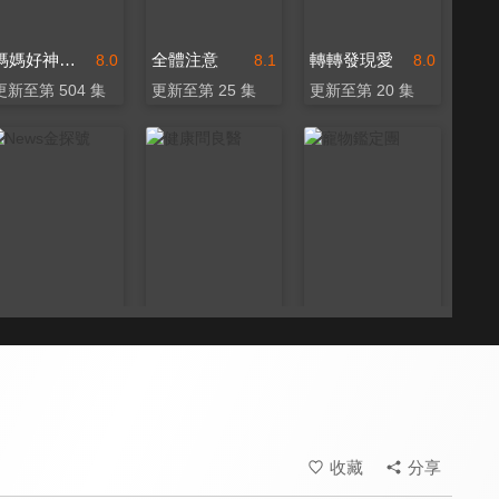
媽媽好神之俗女家務事
全體注意
轉轉發現愛
8.0
8.1
8.0
更新至第 504 集
更新至第 25 集
更新至第 20 集
News金探號
健康問良醫
寵物鑑定團
8.0
8.2
8.0
更新至第 278 集
更新至第 91 集
全 39 集
收藏
分享