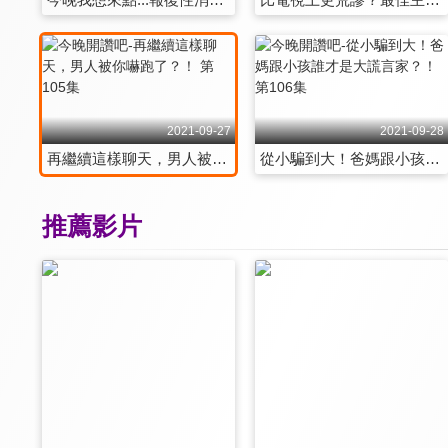
2021-09-27
2021-09-28
再繼續這樣聊天，男人被你嚇跑了？！ 第105集
從小騙到大！爸媽跟小孩誰才是大謊言家？！ 第106集
推薦影片