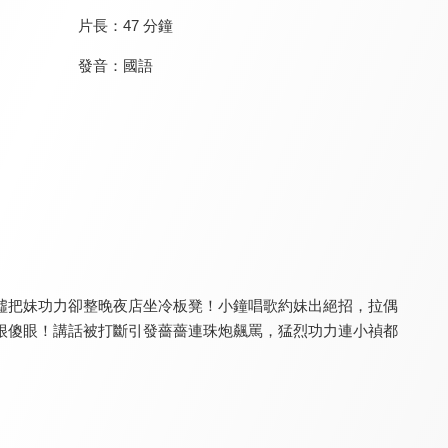
片長：
47 分鐘
發音：
國語
銀髮時刻
可以給你做頓飯嗎
植人聚卉
8.0
8.0
8.0
更新至第 8 集
全 12 集
更新至第 1 集
噓把妹功力卻整晚夜店坐冷板凳！小鐘唱歌約妹出絕招，拉偶
很傻眼！講話被打斷引發薔薔連珠炮飆罵，猛烈功力連小禎都
聽媽媽的話
今天推什麼
樂活SO MUCH
7.7
8.0
8.2
更新至第 120 集
全 9 集
更新至第 50 集