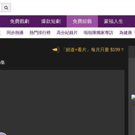
免費戲劇
爆款短劇
免費綜藝
蒙福人生
拔
同步熱播
熱門排行榜
高分紀錄片
啦啦隊獨家專訪
為健康
「頻道+看片」每月只要 $199？
5集