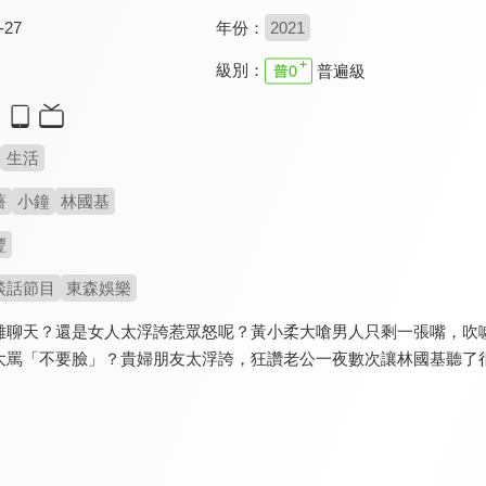
-27
年份：
2021
級別：
普遍級
生活
薔
小鐘
林國基
豐
談話節目
東森娛樂
難聊天？還是女人太浮誇惹眾怒呢？黃小柔大嗆男人只剩一張嘴，吹
大罵「不要臉」？貴婦朋友太浮誇，狂讚老公一夜數次讓林國基聽了