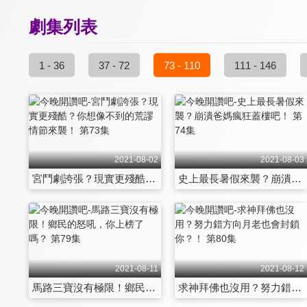
劇集列表
1 - 36
37 - 72
73 - 110
111 - 146
2021-08-02
2021-08-03
宮鬥劇誇張？現實更殘酷？你想像不到的荒謬情節來襲！ 第73集
史上最長暑假來襲？崩潰爸媽瘋狂蓋樓吧！ 第74集
2021-08-11
2021-08-12
馬路三寶沒有極限！鄉民的怒吼，你上榜了嗎？ 第79集
求神拜佛也沒用？努力錯方向月老也會封鎖你？！ 第80集