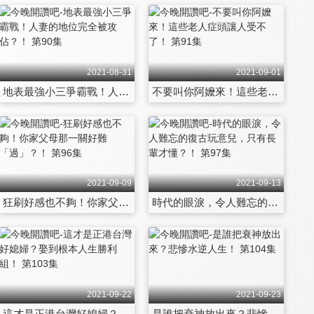
2021-08-31
2021-09-01
地表最強小三爭霸戰！人妻的地位完全被攻佔？！ 第90集
不要叫你阿嬤來！這些老人症頭讓人受不了！ 第91集
2021-09-09
2021-09-13
狂刷好感也不夠！你家父母那一關好難「過」？！ 第96集
時代的眼淚，令人難忘的復古玩意兒，只有長輩才懂？！ 第97集
2021-09-22
2021-09-23
這才是正港台灣好媳婦？娶到根本人生勝利組！ 第103集
是誰把衰神放出來？悲慘水逆人生！ 第104集