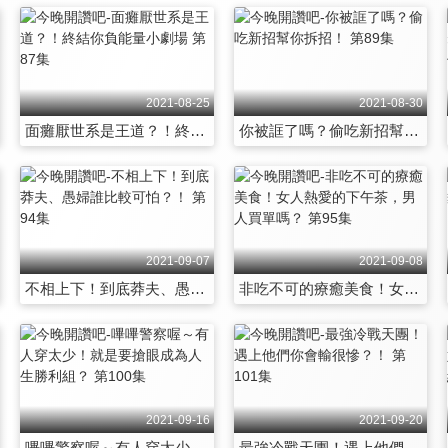
2021-08-25
2021-08-30
面癱厭世系是王道？！終結你負能量小劇場 第87集
你被誆了嗎？偷吃新招幫你拆招！ 第89集
2021-09-07
2021-09-08
不相上下！到底莽夫、愚婦誰比較可怕？！ 第94集
非吃不可的療癒美食！女人熱愛的下午茶，男人買單嗎？ 第95集
2021-09-16
2021-09-20
嗶嗶警察喔～有人穿太少！就是要搶眼成為人生勝利組？ 第100集
最強冷戰天團！遇上他們你會輸很慘？！ 第101集