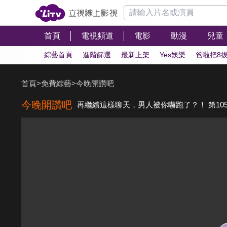
首頁
電視頻道
電影
動漫
兒童
綜藝首頁
進階篩選
最新上架
Yes娛樂
爸啦把8
首頁
>
免費綜藝
>
今晚開讚吧
今晚開讚吧
再繼續這樣聊天，男人被你嚇跑了？！ 第10