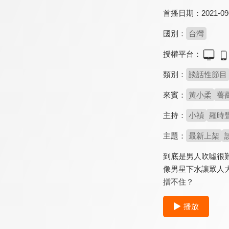
首播日期：
2021-09
國別：
台灣
授權平台：
類別：
談話性節目
來賓：
黃小柔
薔
主持：
小禎
羅時
主題：
最新上架
到底是男人吹噓很
像男星下水讓眾人
擋不住？
播放