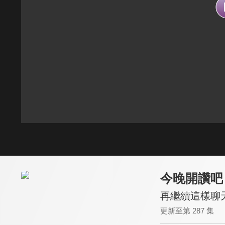
今晚開讚吧
再繼續這樣聊天
更新至第 287 集