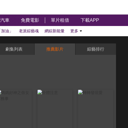
汽車
免費電影
單片租借
下載APP
「加油」
老派綜藝魂
網綜新能量
更多
劇集列表
推薦影片
綜藝排行