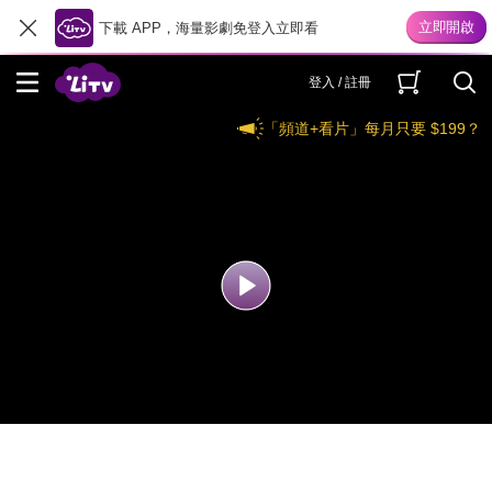
下載 APP，海量影劇免登入立即看
登入 / 註冊
「頻道+看片」每月只要 $199？