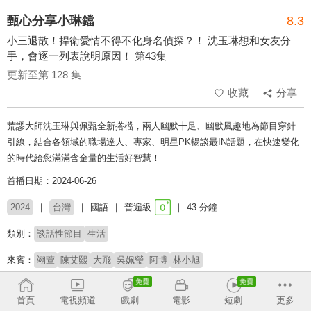
甄心分享小琳鐺
8.3
小三退散！捍衛愛情不得不化身名偵探？！ 沈玉琳想和女友分
手，會逐一列表說明原因！ 第43集
更新至第 128 集
收藏
分享
荒謬大師沈玉琳與佩甄全新搭檔，兩人幽默十足、幽默風趣地為節目穿針
引線，結合各領域的職場達人、專家、明星PK暢談最IN話題，在快速變化
的時代給您滿滿含金量的生活好智慧！
首播日期：2024-06-26
2024
台灣
國語
普遍級
43 分鐘
類別：
談話性節目
生活
來賓：
翊萱
陳艾熙
大飛
吳姵瑩
阿博
林小旭
主持：
沈玉琳
佩甄
首頁
電視頻道
戲劇
電影
短劇
更多