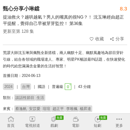
甄心分享小琳鐺
8.3
提油救火？越哄越氣？男人的嘴真的很NG？！ 沈玉琳經由趙正
平提醒，覺得自己早被芽芽監控！ 第36集
更新至第 128 集
收藏
分享
荒謬大師沈玉琳與佩甄全新搭檔，兩人幽默十足、幽默風趣地為節目穿針
引線，結合各領域的職場達人、專家、明星PK暢談最IN話題，在快速變化
的時代給您滿滿含金量的生活好智慧！
首播日期：2024-06-13
2024
台灣
國語
普遍級
43 分鐘
類別：
談話性節目
生活
來賓：
蔡逸帆
安苡愛
瑄瑄
趙正平
李唯楓
楊昇達
主持：
沈玉琳
佩甄
首頁
電視頻道
戲劇
電影
短劇
更多