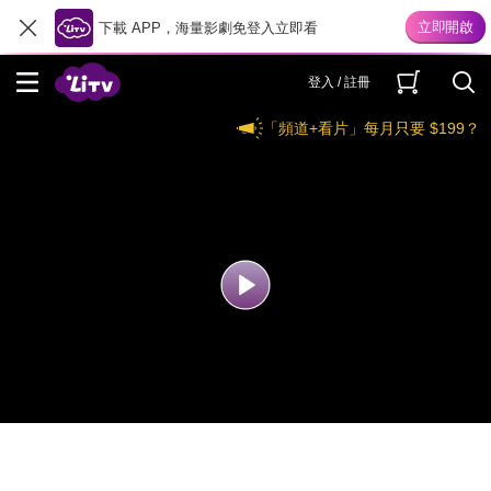
下載 APP，海量影劇免登入立即看
登入 / 註冊
「頻道+看片」每月只要 $199？