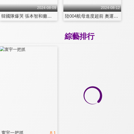
2024-08-09
2024-08-12
韓國隊爆哭 張本智和癱軟跪地 中國「國乒」 樹立奧運障礙
陸004航母進度超前 奧運總計300金 習近平加速去美元 金磚峰會給答案
綜藝排行
寰宇一把抓
8.1