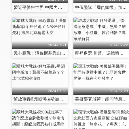
習近平警告世界 中國力量 任務曝光 「萬噸大驅、6G」 震懾歐美
中俄艦隊「國仇家恨」加倍奉還！ 美點火卻置身事外？日菲嚇懵！
2024-07-21
2024-07-22
民心厭戰！澤倫斯基靠山 拜登跑了 NASA登月失利 抹黑北京稱霸太空
拜登退選 川普、馮德萊恩成「中國」煞星？解放軍「小航母」攻台利器？專家給解答
2024-07-28
2024-07-29
解放軍轟6勇闖阿拉斯加！蘋果不敵華為？全球市場瀕臨潰敗
美擬部署飛彈！能同時應對中俄？比亞迪奪世界第一就在今年發生？