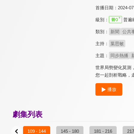
首播日期：
2024-07
級別：
普遍
類別：
新聞
公共
主持：
葉思敏
主題：
同步熱播
世界局勢變化莫測
您一起剖析戰略，
播放
劇集列表
3 - 108
109 - 144
145 - 180
181 - 216
217