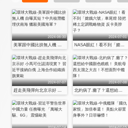
2024-06-30
2024-07-01
美軍跟中國比拚無人機 自曝其短？中共核潛艦埋伏南海 獵殺美國海軍？
NASA眼紅！看不到「嫦娥六號」車尾燈 陸把稀土定調戰略物資 反卡美脖子？
2024-07-07
2024-07-08
趕走美飛彈向北京示好 小馬可仕認清現實？ 習近平接納白俄 上海合作組織插旗東歐
北約病了.癱了？還想給中國顏色瞧瞧！ 美航母西太溜之大吉！不想面對中艦隊！
2024-07-14
2024-07-15