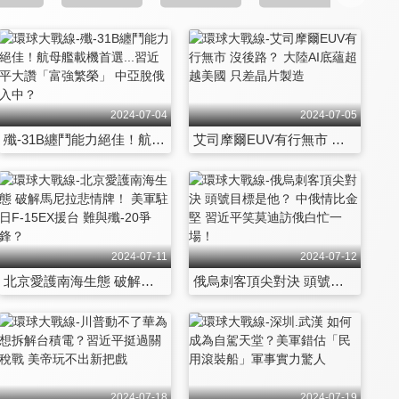
2024-07-04
2024-07-05
殲-31B纏鬥能力絕佳！航母艦載機首選...習近平大讚「富強繁榮」 中亞脫俄入中？
艾司摩爾EUV有行無市 沒後路？ 大陸AI底蘊超越美國 只差晶片製造
2024-07-11
2024-07-12
北京愛護南海生態 破解馬尼拉悲情牌！ 美軍駐日F-15EX援台 難與殲-20爭鋒？
俄烏刺客頂尖對決 頭號目標是他？ 中俄情比金堅 習近平笑莫迪訪俄白忙一場！
2024-07-18
2024-07-19