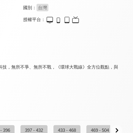
國別：
台灣
授權平台：
台灣向前行
台灣最前線
新聞觀測站
8.2
8.2
8.3
更新至第 267 集
更新至第 333 集
更新至第 53 集
科技，無所不爭、無所不戰，《環球大戰線》全方位觀點，與
鉅亨BreakingNews
夢想街57號 全能事務所
看見新東協
8.4
8.0
7.3
更新至第 11 集
更新至第 334 集
更新至第 224 集
 - 396
397 - 432
433 - 468
469 - 504
505 