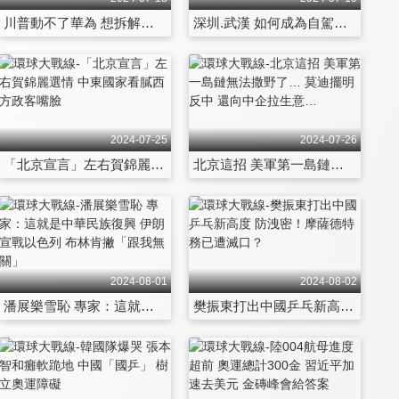
川普動不了華為 想拆解台積電？習近平挺過關稅戰 美帝玩不出新把戲
深圳.武漢 如何成為自駕天堂？美軍錯估「民用滾裝船」軍事實力驚人
2024-07-25
2024-07-26
「北京宣言」左右賀錦麗選情 中東國家看膩西方政客嘴臉
北京這招 美軍第一島鏈無法撒野了… 莫迪擺明反中 還向中企拉生意…
2024-08-01
2024-08-02
潘展樂雪恥 專家：這就是中華民族復興 伊朗宣戰以色列 布林肯撇「跟我無關」
樊振東打出中國乒乓新高度 防洩密！摩薩德特務已遭滅口？