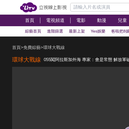
首頁
電視頻道
電影
動漫
兒童
綜藝首頁
進階篩選
最新上架
Yes娛樂
爸啦把8
首頁
>
免費綜藝
>
環球大戰線
環球大戰線
055闖阿拉斯加外海 專家：會是常態 解放軍