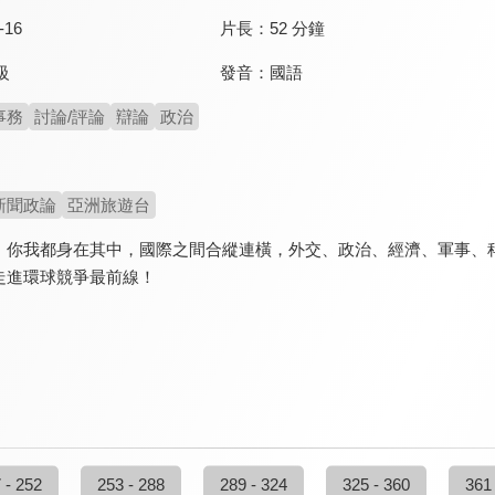
-16
片長：
52 分鐘
發音：
國語
級
事務
討論/評論
辯論
政治
新聞政論
亞洲旅遊台
，你我都身在其中，國際之間合縱連橫，外交、政治、經濟、軍事、
走進環球競爭最前線！
 - 252
253 - 288
289 - 324
325 - 360
361