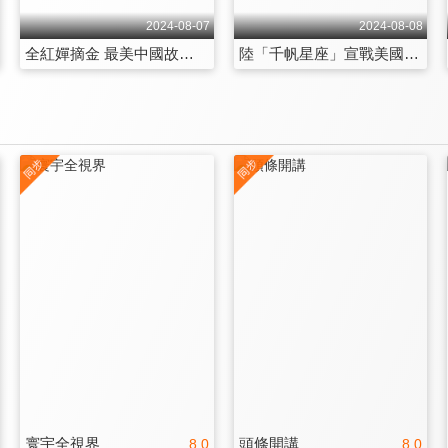
2024-08-07
2024-08-08
全紅嬋摘金 最美中國故事 賽場即戰場 076「全面建成」
陸「千帆星座」宣戰美國「Space X」 中國水上芭蕾絕技 美俄好手低頭
寰宇全視界
頭條開講
8.0
8.0