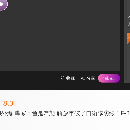
收藏
分享
8.0
加外海 專家：會是常態 解放軍破了自衛隊防線！F-3