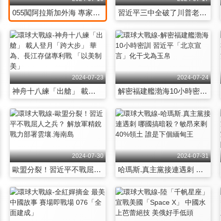
055闖阿拉斯加外海 專家：會是常態 解放軍破了自衛隊防線！F-35C緊急駐日
習近平三中全破了川普老把戲 華為練秋湖研發中心拉下矽谷獨霸？
2024-07-23
2024-07-24
神舟十八練「出艙」 載人登月「跨大步」 華為、長江存儲專利戰 「以美制美」
解密福建艦渤海10小時密訓 習近平「北京宣言」化干戈為玉帛
2024-07-30
2024-07-31
歐盟分裂！習近平不戰屈人之兵？ 解放軍精銳戰力部署雲壤.海南島
哈瑪斯.真主黨接連遇刺 哪國搞暗殺？敏昂來剩40%領土 誰是下個緬甸王