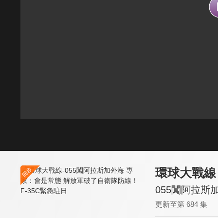
環球大戰線
055闖阿拉斯
更新至第 684 集