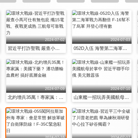
2024-07-02
2024-07-03
習近平打詐聖戰 嚴查小馬可仕有無包庇 殲15電戰、夜戰更成熟 三航母可靠戰力
052D入伍 海警第二海軍戰力再翻倍 F-16幫不了烏軍 拜登心理有數
2024-07-09
2024-07-10
北約增兵35萬！專家諷：美國下藥？ 潘功勝輸血農村 搞好底層金融
山東艦一招玩弄美國航母於掌中 習近平聯手印俄 美元難囂張
2024-07-16
2024-07-17