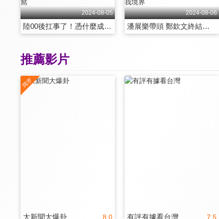
2024-08-05
2024-08-06
陸00後扛事了！憑什麼成金牌收割機？菲南海胡鬧！廢艦加固恐被打成馬蜂窩
潘展樂帶頭 鄭欽文終結西方奧運霸權 全紅嬋如何跳出「無水花」？專家：忘我境界
推薦影片
大新聞大爆卦
有評有據看台灣
8.0
7.5