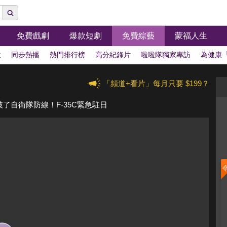
免費戲劇
爆款短劇
免費綜藝
蒙福人生
拔
同步熱播
熱門排行榜
高分紀錄片
啦啦隊獨家專訪
為健康
「頻道+看片」每月只要 $199？
破了自衛隊防線！F-35C緊急駐日