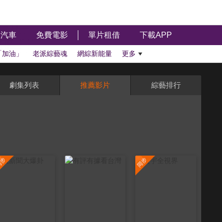
汽車
免費電影
單片租借
下載APP
「加油」
老派綜藝魂
網綜新能量
更多
劇集列表
推薦影片
綜藝排行