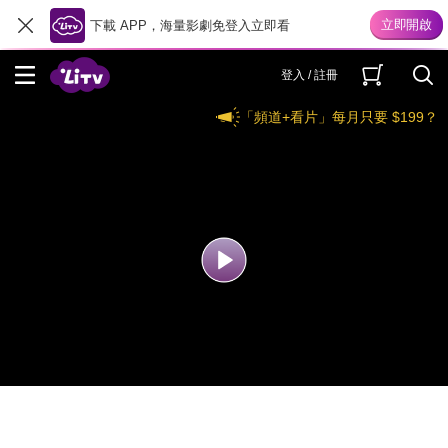
下載 APP，海量影劇免登入立即看
登入 / 註冊
「頻道+看片」每月只要 $199？