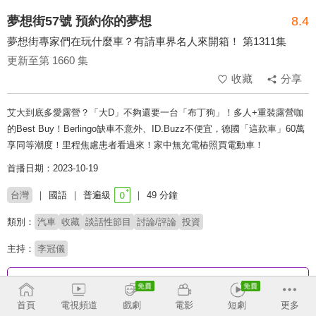
夢想街57號 預約你的夢想
8.4
夢想街專家們在玩什麼車？有請車界名人來開箱！ 第1311集
更新至第 1660 集
收藏
分享
艾大到底多愛露營？「大D」不夠還要一台「布丁狗」！多人+重裝露營咖
的Best Buy！Berlingo缺車不意外、ID.Buzz不便宜，德國「這款車」60萬
享同等潮度！里程焦慮患者看過來！家中無充電樁照買電動車！
首播日期：2023-10-19
台灣
國語
普遍級
49 分鐘
類別：
汽車
收藏
談話性節目
討論/評論
投資
主持：
李冠儀
收回
首頁
電視頻道
戲劇
電影
短劇
更多