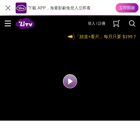
下載 APP，海量影劇免登入立即看
登入 / 註冊
「頻道+看片」每月只要 $199？