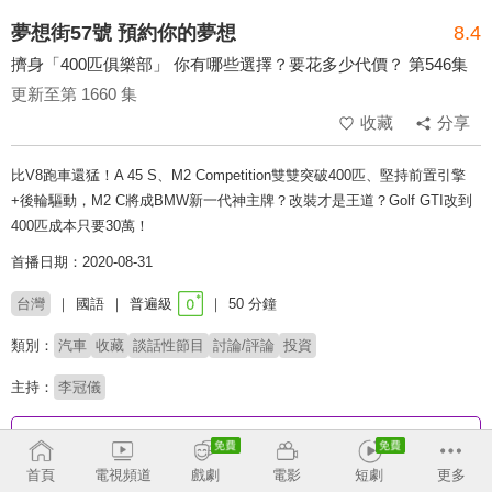
夢想街57號 預約你的夢想
8.4
擠身「400匹俱樂部」 你有哪些選擇？要花多少代價？ 第546集
更新至第 1660 集
收藏
分享
比V8跑車還猛！A 45 S、M2 Competition雙雙突破400匹、堅持前置引擎
+後輪驅動，M2 C將成BMW新一代神主牌？改裝才是王道？Golf GTI改到
400匹成本只要30萬！
首播日期：2020-08-31
台灣
國語
普遍級
50 分鐘
類別：
汽車
收藏
談話性節目
討論/評論
投資
主持：
李冠儀
收回
首頁
電視頻道
戲劇
電影
短劇
更多