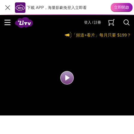
下載 APP，海量影劇免登入立即看
登入 / 註冊
「頻道+看片」每月只要 $199？