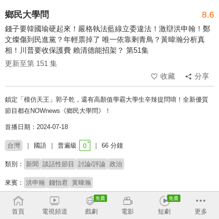
鄉民大學問
8.6
錢子要韓國瑜硬起來！嚴格執法藍綠立委違法！激辯洪申翰！鄭
文燦傷到民進黨？年輕票掉了 唯一依靠剩青鳥？黃暐瀚分析真
相！川普要收保護費 賴清德能招架？ 第51集
更新至第 151 集
收藏
分享
鎖定「模仿天王」郭子乾，還有高顏值學霸大學生辛辣提問唷！全新優質
節目都在NOWnews《鄉民大學問》！
首播日期：2024-07-18
台灣
國語
普遍級
66 分鐘
類別：
新聞
談話性節目
討論/評論
政治
來賓：
洪申翰
錢怡君
黃暐瀚
主持：
郭子乾
首頁
電視頻道
戲劇
電影
短劇
更多