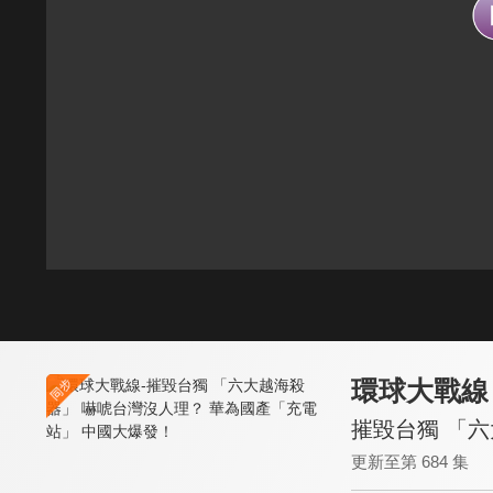
環球大戰線
摧毀台獨 「
更新至第 684 集