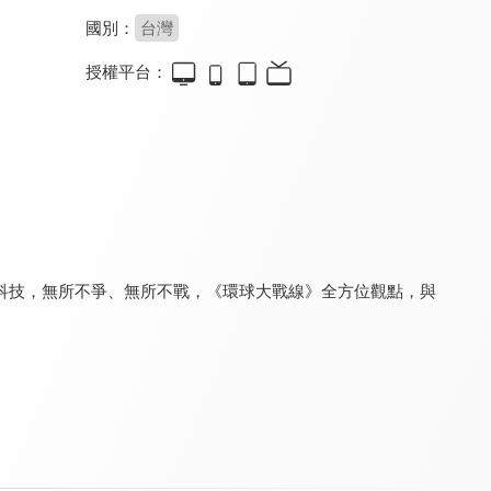
國別：
台灣
授權平台：
台灣向前行
台灣最前線
新聞觀測站
8.2
8.2
8.3
更新至第 267 集
更新至第 333 集
更新至第 53 集
科技，無所不爭、無所不戰，《環球大戰線》全方位觀點，與
鉅亨BreakingNews
夢想街57號 全能事務所
看見新東協
8.4
8.0
7.3
更新至第 11 集
更新至第 334 集
更新至第 224 集