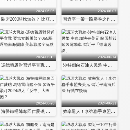
2024-06-06
2024-06-07
歐盟20%關稅無效？ 比亞迪繞道生產 中柬建交65周年 習近平當自家兄弟
習近平一帶一路壓卷之作 中吉烏鐵路 中歐班列全互聯 普丁讓出中亞共治
2024-06-13
2024-06-14
馮德萊恩對習近平宣戰 要當女版川普？055驅逐艦南海擺陣 美菲戰艦全沉默
沙特倒向石油人民幣 中東加快去美元 歐盟想毀陸製電動車 習近平「雖遠必誅」
2024-06-20
2024-06-21
海警鐵桶陣奪回仁愛礁 馬德雷山艦不保 習近平緊盯2024環太「反中」大團抱？
效率驚人！李強聯手東盟去美元 習近平南海兵法 好戲在後頭