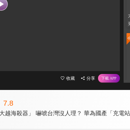
收藏
分享
7.8
六大越海殺器」 嚇唬台灣沒人理？ 華為國產「充電站