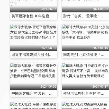
2024-06-02
2024-06-03
美軍艦隊老舊 10年造艦難追055大驅 川普狂言炸北京 第三世界大戰不遠了？
對付「台獨」 董軍嗆：甕中捉鱉 嫦娥六號vs.星際飛機 誰是「頂級小丑」？
2024-06-09
2024-06-10
習近平指導嫦娥六號 創太空史里程碑 中國晶片無懼封鎖 沈睡的獅子醒來了？
南海亮劍 北京信號後「大清場」 電動車關稅 犯我中華者 雖遠必誅
2024-06-16
2024-06-17
中國製客機升空 波音、空巴已無壟斷空間 華為摺疊機銷量奪冠 三星新機失寵
拜登老狐狸打台灣牌 習近平不上當！ 美菲南海玩火再找碴 陸海警新規發威