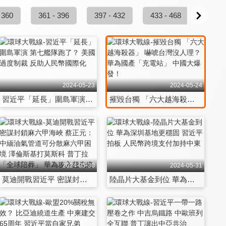
 360
361 - 396
397 - 432
433 - 468
469 -
2024-05-23
2024-05-24
習近平「延長」圍島軍演 第七艦隊跑了？ 美國過度制裁 反助人民幣國際化
摧毀台獨 「六大越海殺器」 嚇唬台灣沒人理？ 華為國產「充電站」 中國大爆發！
2024-05-30
2024-05-31
莫迪開戰習近平 密謀封鎖麻六甲海峽 蔡正元：中緬油氣管道可分散麻六甲困境 澤倫斯基打莫斯科 普丁拉「全球陪葬」 華為攻入超先進製程 鴻蒙代碼突破1.1億行
陸晶片大基金到位 華為深圳基地更穩固 習近平拍板 人民幣跨境支付加持中東