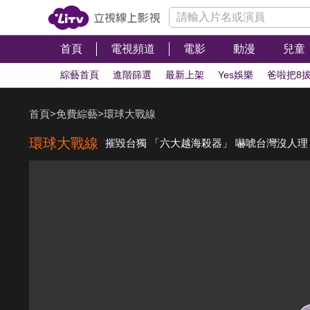
首頁
電視頻道
電影
動漫
兒童
綜藝首頁
進階篩選
最新上架
Yes娛樂
爸啦把8
首頁
>
免費綜藝
>
環球大戰線
環球大戰線
摧毀台獨 「六大越海殺器」 嚇唬台灣沒人理