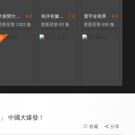
大新聞大爆卦
有評有據看台灣
寰宇全視界
8.0
7.5
8.0
更新至第 1303 集
更新至第 83 集
更新至第 690 集
頭條開講
寰宇一把抓
寰宇看東亞
8.0
8.1
7.2
更新至第 1496 集
更新至第 208 集
全 67 集
」 中國大爆發！
收藏
分享