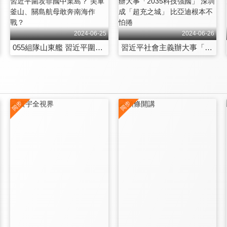
2024-06-25
2024-06-26
055組隊山東艦 習近平圍攻菲國中業島？ 美軍釜山、關島航母敢奔南海作戰？
習近平社會主義辦大事「2035科技強國」 深圳成「超充之城」 比亞迪根本不怕捲