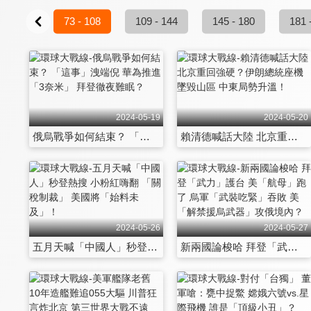
37 - 72
73 - 108
109 - 144
145 - 180
181 
2024-05-19
2024-05-20
俄烏戰爭如何結束？ 「這事」洩端倪 華為推進「3奈米」 拜登徹夜難眠？
賴清德喊話大陸 北京重回強硬？伊朗總統座機墜毀山區 中東局勢升溫！
2024-05-26
2024-05-27
五月天喊「中國人」秒登熱搜 小粉紅嗨翻 「關稅制裁」 美國將「始料未及」！
新兩國論梭哈 拜登「武力」護台 美「航母」跑了 烏軍「武裝吃緊」吞敗 美「解禁援烏武器」攻俄境內？