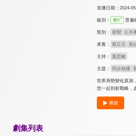
首播日期：
2024-05
級別：
普遍
類別：
新聞
公共
來賓：
蔡正元
黃
主持：
葉思敏
主題：
同步熱播
世界局勢變化莫測
您一起剖析戰略，
播放
劇集列表