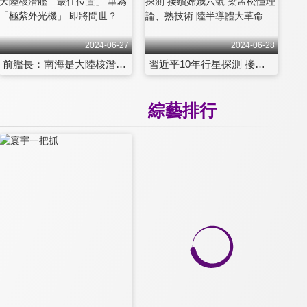
2024-06-27
2024-06-28
前艦長：南海是大陸核潛艦「最佳位置」 華為「極紫外光機」 即將問世？
習近平10年行星探測 接續嫦娥六號 梁孟松懂理論、熟技術 陸半導體大革命
綜藝排行