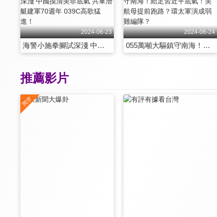
2024-06-23
2024-06-24
海警小施拳腳試深淺 中國摸清美菲底氣 共軍潛艇建軍70週年 039C高歌猛進！
055萬噸大驅鎮守南海！給足習近平底氣！美航母提前跑路？環太軍演成弱雞編隊？
推薦影片