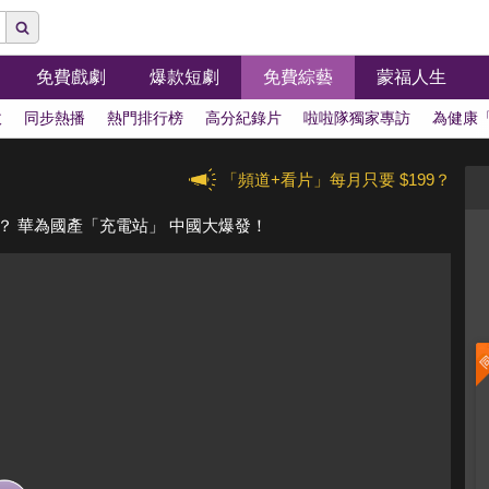
免費戲劇
爆款短劇
免費綜藝
蒙福人生
拔
同步熱播
熱門排行榜
高分紀錄片
啦啦隊獨家專訪
為健康
「頻道+看片」每月只要 $199？
？ 華為國產「充電站」 中國大爆發！