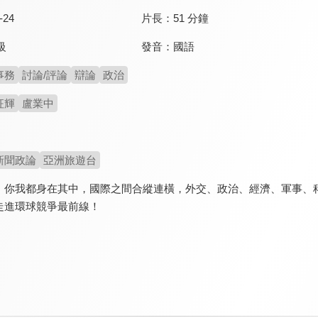
-24
片長：
51 分鐘
發音：
國語
級
事務
討論/評論
辯論
政治
征輝
盧業中
新聞政論
亞洲旅遊台
，你我都身在其中，國際之間合縱連橫，外交、政治、經濟、軍事、
走進環球競爭最前線！