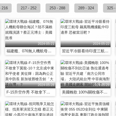
- 216
217 - 252
253 - 288
289 - 324
325 -
2024-05-21
2024-05-22
福建艦、076無人機航母聯合海試？陸不滿賴就職演講？蔡正元博士：美國批准
習近平冷眼看待印度三航母 飆風戰機擾亂中印邊界 恐被當活靶？
2024-05-28
2024-05-29
F-15升空作秀 不敢拿下翼龍-10？北京成中東和平使者 黃征輝：因為夠公正 美中防長 新加坡唇槍舌劍「大談台灣」？
美國輓歌 100%關稅傷不到比亞迪 魯拉通過考驗 習近平共建「南方公同市場」 大陸武統台灣 中菲南海對峙 美國走鋼索 開始徵兵？