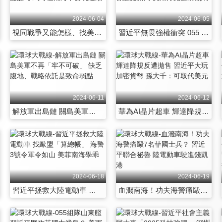
2024-06-04
2024-06-05
視同戰爭又能怎樣、找美軍演習又怎樣 蔡正元提醒 小馬可仕南海不要玩過頭
習近平無畏強權衝突 055 052D全到位 中柬關係歷史新高 奧斯汀跑去湊熱鬧
2024-06-11
2024-06-12
解放軍出島鏈 關島美軍不再「牢不可破」 缺乏腹地、戰略依託是致命弱點
華為AI晶片超車 輝達降規反遭拋售 習近平大玩加密貨幣 孫大千：可取代美元
2024-06-18
2024-06-19
習近平拯救大陸電動車 找歐盟「算總帳」 海警3號令軍令如山 美菲南海學乖
血濺南海！功夫海警痛毆7名菲國士兵？ 習近平聯合祕魯 陸電動車駛進錢凱港