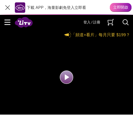
下載 APP，海量影劇免登入立即看
登入 / 註冊
「頻道+看片」每月只要 $199？