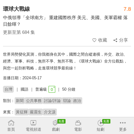
環球大戰線
7.8
中俄領導「全球南方」 重建國際秩序 美元、美國、美軍霸權 落
日餘暉？
更新至第 684 集
收藏
分享
世界局勢變化莫測，你我都身在其中，國際之間合縱連橫，外交、政治、
經濟、軍事、科技，無所不爭、無所不戰，《環球大戰線》全方位觀點，
與您一起剖析戰略，走進環球競爭最前線！
首播日期：2024-05-17
台灣
國語
普遍級
50 分鐘
類別：
新聞
公共事務
討論/評論
辯論
政治
來賓：
黃征輝
嚴震生
介文汲
主持：
葉思敏
首頁
電視頻道
戲劇
電影
短劇
更多