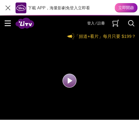
下載 APP，海量影劇免登入立即看
登入 / 註冊
「頻道+看片」每月只要 $199？