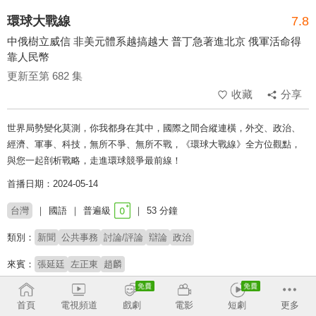
環球大戰線
7.8
中俄樹立威信 非美元體系越搞越大 普丁急著進北京 俄軍活命得
靠人民幣
更新至第 682 集
收藏
分享
世界局勢變化莫測，你我都身在其中，國際之間合縱連橫，外交、政治、
經濟、軍事、科技，無所不爭、無所不戰，《環球大戰線》全方位觀點，
與您一起剖析戰略，走進環球競爭最前線！
首播日期：2024-05-14
台灣
國語
普遍級
53 分鐘
類別：
新聞
公共事務
討論/評論
辯論
政治
來賓：
張延廷
左正東
趙麟
主持：
葉思敏
首頁
電視頻道
戲劇
電影
短劇
更多