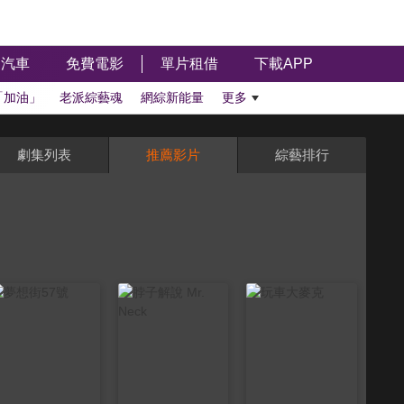
汽車
免費電影
單片租借
下載APP
「加油」
老派綜藝魂
網綜新能量
更多
劇集列表
推薦影片
綜藝排行