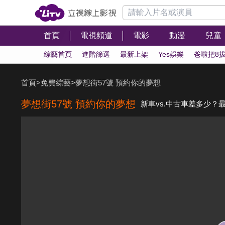
首頁
電視頻道
電影
動漫
兒童
綜藝首頁
進階篩選
最新上架
Yes娛樂
爸啦把8
首頁
>
免費綜藝
>
夢想街57號 預約你的夢想
夢想街57號 預約你的夢想
新車vs.中古車差多少？最