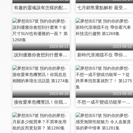
有趣的靈魂該有怎樣的配車？風格鮮明或許更適合你 第1262集
七月銷售重點解析 最受歡迎電動車品牌換人坐！ 第1263集
2023-08-21
2023-08-22
說到優雅你會想到什麼車？全尺寸SUV也有優雅的一面？ 第1268集
新時代浪潮擋不住 帶你看汽車科技流行趨勢 第1269集
2023-08-29
2023-08-30
接收愛車危機警訊！你我息息相關的車壇生活話題 第1274集
不想一成不變或功能單一？從跨界車找答案就對了！ 第1275集