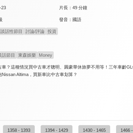
-23
片長：
49 分鐘
發音：
國語
級
談話性節目
討論/評論
投資
談話節目
東森娛樂
Money
？這種情況買中古車才聰明、圓豪華休旅夢不用等！三年車齡GLC Cou
issan Altima，買新車比中古車划算？
1358 - 1393
1394 - 1429
1430 - 1465
1466 -