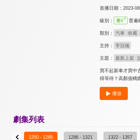
首播日期：
2023-08
級別：
普遍
類別：
汽車
收藏
主持：
李冠儀
主題：
最新上架
買不起新車才買中古車
得等待？高顏值轎跑N
播放
劇集列表
- 1249
1250 - 1285
1286 - 1321
1322 - 1357