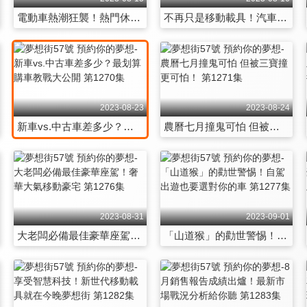
電動車熱潮狂襲！熱門休旅車選購教戰手冊大公開 第1264集
不再只是移動載具！汽車科技伸展台就在今晚夢想街 第1265集
2023-08-23
2023-08-24
新車vs.中古車差多少？最划算購車教戰大公開 第1270集
農曆七月撞鬼可怕 但被三寶撞更可怕！ 第1271集
2023-08-31
2023-09-01
大老闆必備最佳豪華座駕！奢華大氣移動豪宅 第1276集
「山道猴」的勸世警惕！自駕出遊也要選對你的車 第1277集