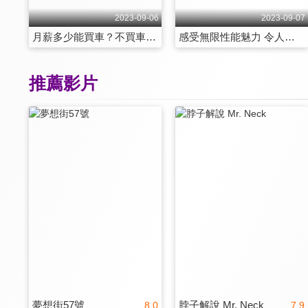
2023-09-06
2023-09-07
月薪多少能買車？不買車改用租的反而更划算？ 第1280集
感受無限性能魅力 令人血脈賁張的夢中情車 第1281集
推薦影片
夢想街57號
脖子解說 Mr. Neck
8.0
7.9