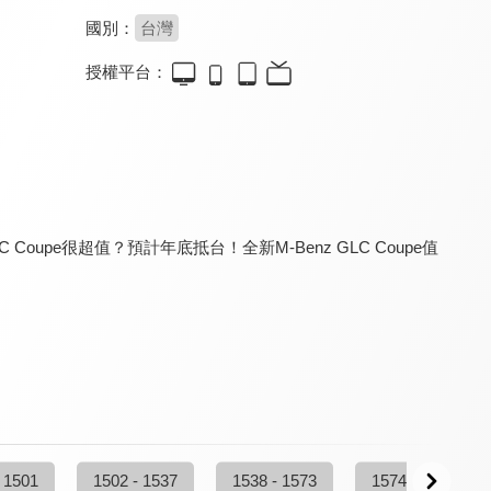
國別：
台灣
授權平台：
SiCAR愛車酷
統哥 嗜駕Pit63
CARLINK鏈車網
8.6
8.2
7.9
更新至第 281 集
更新至第 190 集
更新至第 107 集
pe很超值？預計年底抵台！全新M-Benz GLC Coupe值
Auto-Online 汽車線上情報誌
新聞觀測站
夢想街57號 全能事務所
8.0
8.3
8.0
更新至第 233 集
更新至第 53 集
更新至第 334 集
 1501
1502 - 1537
1538 - 1573
1574 - 1609