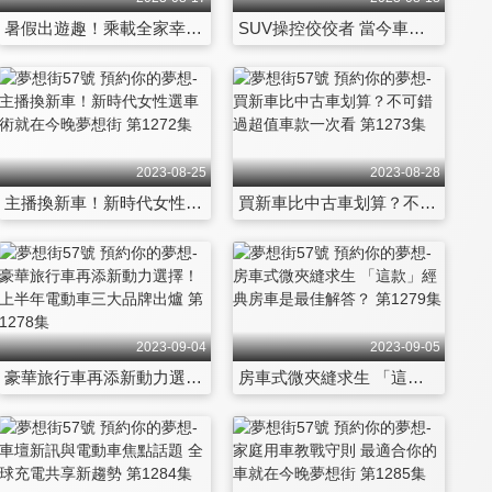
暑假出遊趣！乘載全家幸福的「回憶製造機」 第1266集
SUV操控佼佼者 當今車壇最理想的購車選項就是它們！ 第1267集
2023-08-25
2023-08-28
主播換新車！新時代女性選車術就在今晚夢想街 第1272集
買新車比中古車划算？不可錯過超值車款一次看 第1273集
2023-09-04
2023-09-05
豪華旅行車再添新動力選擇！上半年電動車三大品牌出爐 第1278集
房車式微夾縫求生 「這款」經典房車是最佳解答？ 第1279集