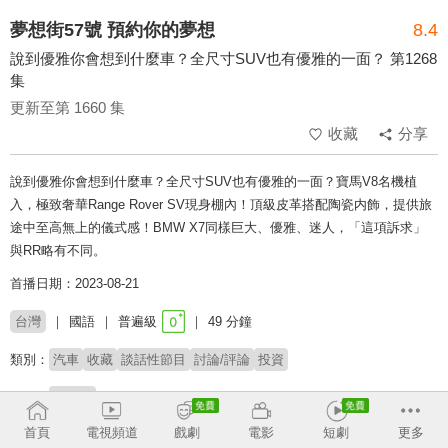
夢想街57號 預約你的夢想
8.4
說到優雅你會想到什麼車？全尺寸SUV也有優雅的一面？ 第1268
集
更新至第 1660 集
收藏
分享
說到優雅你會想到什麼車？全尺寸SUV也有優雅的一面？寶馬V8名機植
入，極致奢華Range Rover SV現身棚內！頂級皮革搭配陶瓷内飾，提供旅
途中至高無上的儀式感！BMW X7同樣巨大、優雅、迷人，「這項訴求」
與RR略有不同。
首播日期：2023-08-21
台灣
國語
普遍級
49 分鐘
類別：
汽車
收藏
談話性節目
討論/評論
投資
主持：
李冠儀
首頁
電視頻道
戲劇
電影
短劇
更多
收回