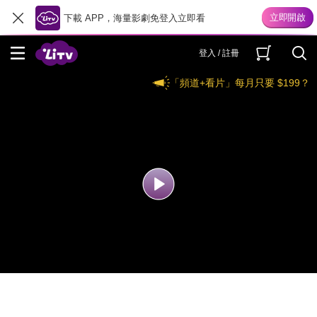
下載 APP，海量影劇免登入立即看
登入 / 註冊
「頻道+看片」每月只要 $199？