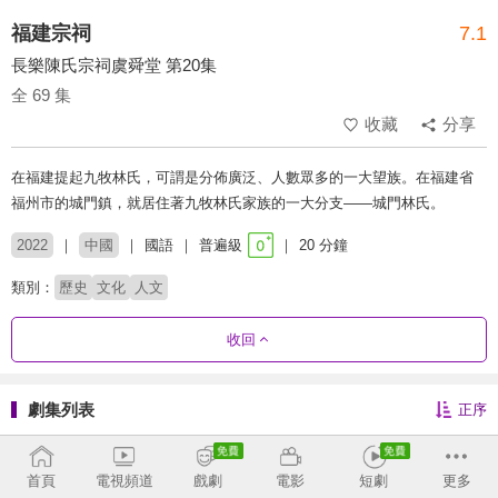
福建宗祠
7.1
長樂陳氏宗祠虞舜堂 第20集
全 69 集
收藏
分享
在福建提起九牧林氏，可謂是分佈廣泛、人數眾多的一大望族。在福建省
福州市的城門鎮，就居住著九牧林氏家族的一大分支——城門林氏。
2022
中國
國語
普遍級
20 分鐘
類別：
歷史
文化
人文
收回
劇集列表
正序
1 - 36
37 - 69
首頁
電視頻道
戲劇
電影
短劇
更多