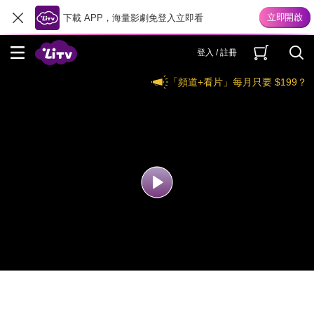
下載 APP，海量影劇免登入立即看
登入 / 註冊
「頻道+看片」每月只要 $199？