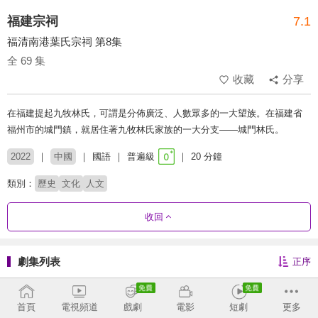
福建宗祠
7.1
福清南港葉氏宗祠 第8集
全 69 集
收藏
分享
在福建提起九牧林氏，可謂是分佈廣泛、人數眾多的一大望族。在福建省
福州市的城門鎮，就居住著九牧林氏家族的一大分支——城門林氏。
2022
中國
國語
普遍級
20 分鐘
類別：
歷史
文化
人文
收回
劇集列表
正序
1 - 36
37 - 69
首頁
電視頻道
戲劇
電影
短劇
更多