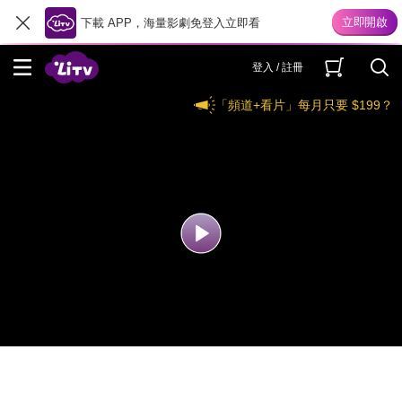
下載 APP，海量影劇免登入立即看
登入 / 註冊
「頻道+看片」每月只要 $199？