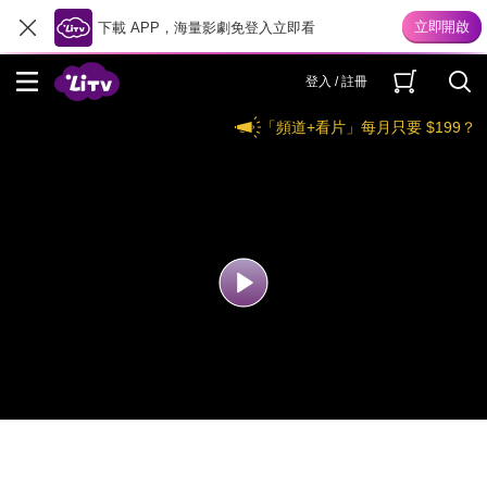
下載 APP，海量影劇免登入立即看
登入 / 註冊
「頻道+看片」每月只要 $199？