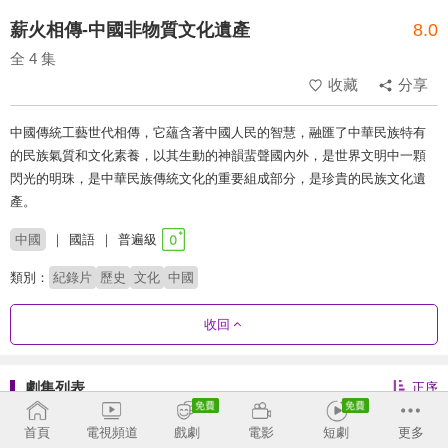
薪火相傳-中國非物質文化遺產
8.0
全 4 集
收藏
分享
中國傳統工藝世代相傳，它蘊含著中國人民的智慧，融匯了中華民族特有
的民族氣質和文化素養，以其生動的神韻蜚聲國內外，是世界文明中一顆
閃光的明珠，是中華民族傳統文化的重要組成部分，是珍貴的民族文化遺
產。
中國
國語
普遍級
類別：
紀錄片
歷史
文化
中國
收回
劇集列表
正序
首頁
電視頻道
戲劇
電影
短劇
更多