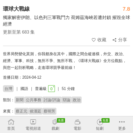
環球大戰線
7.8
獨家解密伊朗、以色列三軍戰鬥力 荷姆茲海峽若遭封鎖 摧毀全球
經濟
更新至第 683 集
收藏
分享
世界局勢變化莫測，你我都身在其中，國際之間合縱連橫，外交、政治、
經濟、軍事、科技，無所不爭、無所不戰，《環球大戰線》全方位觀點，
與您一起剖析戰略，走進環球競爭最前線！
首播日期：2024-04-12
台灣
國語
普遍級
51 分鐘
類別：
新聞
公共事務
討論/評論
辯論
政治
來賓：
蔡正元
侯漢廷
蔡明芳
主持：
葉思敏
首頁
電視頻道
戲劇
電影
短劇
更多