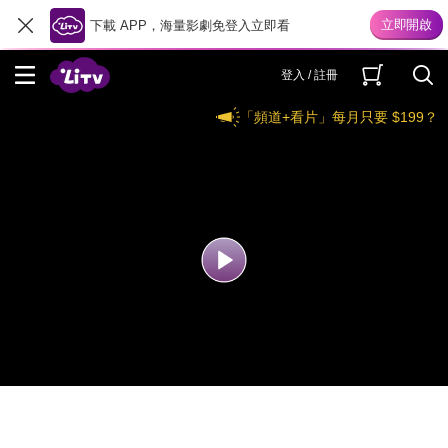
下載 APP，海量影劇免登入立即看
登入 / 註冊
「頻道+看片」每月只要 $199？