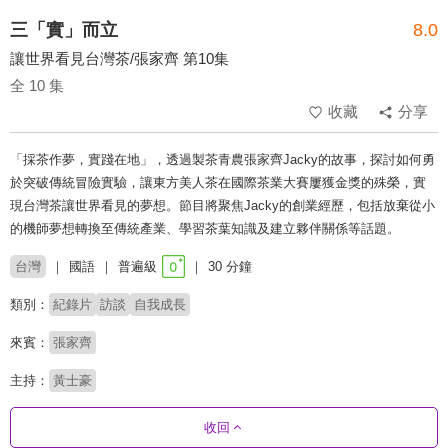
三「實」而立
8.0
讓世界看見台灣茶/張家齊 第10集
全 10 集
收藏
分享
「採茶作夢，實踐在地」，透過製茶青農張家齊Jacky的故事，探討如何勇
於突破傳統冒險實驗，讓東方美人茶在國際茶業大賽屢獲金獎的殊榮，實
現台灣茶讓世界看見的夢想。節目將聚焦Jacky的創業經歷，包括放棄從小
的機師夢想轉換至傳統產業、學習茶葉知識及建立夥伴關係等話題。
台灣
國語
普遍級
30 分鐘
類別：
紀錄片
訪談
自我成長
來賓：
張家齊
主持：
黃士豪
收回