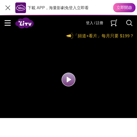
下載 APP，海量影劇免登入立即看
登入 / 註冊
「頻道+看片」每月只要 $199？