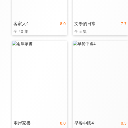
客家人4
文學的日常
8.0
7.7
全 40 集
全 5 集
兩岸家書
早餐中國4
8.0
8.3