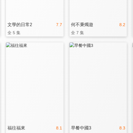
文學的日常2
何不秉燭遊
7.7
8.2
全 5 集
全 7 集
福往福來
早餐中國3
8.1
8.3