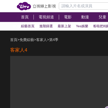
首頁
電視頻道
電影
動漫
兒童
綜藝首頁
進階篩選
最新上架
Yes娛樂
爸啦把8
首頁
>
免費綜藝
>
客家人
>
第4季
客家人4