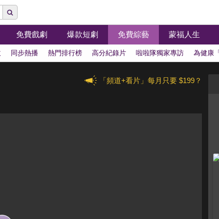
免費戲劇
爆款短劇
免費綜藝
蒙福人生
拔
同步熱播
熱門排行榜
高分紀錄片
啦啦隊獨家專訪
為健康
「頻道+看片」每月只要 $199？