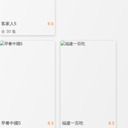
客家人5
8.0
全 30 集
早餐中國5
福建一百吃
8.3
8.3