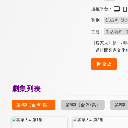
授權平台：
類別：
紀錄片
訪
主題：
生活新知
《客家人》是一檔
一道打開客家文化
播放
劇集列表
第4季
（全 40 集）
第5季
（全 30 集）
第6季