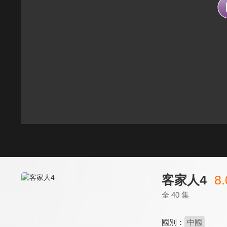
客家人4
8.
全 40 集
國別：
中國