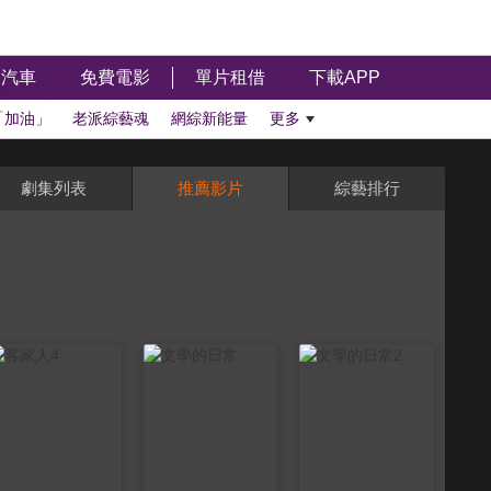
汽車
免費電影
單片租借
下載APP
「加油」
老派綜藝魂
網綜新能量
更多
劇集列表
推薦影片
綜藝排行