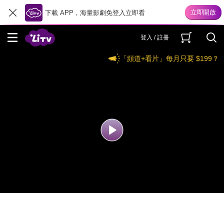
下載 APP，海量影劇免登入立即看
登入 / 註冊
「頻道+看片」每月只要 $199？