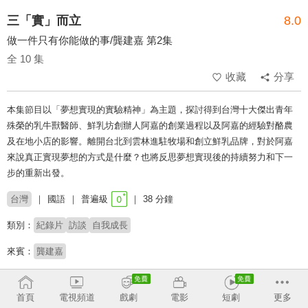
三「實」而立
8.0
做一件只有你能做的事/龔建嘉 第2集
全 10 集
收藏
分享
本集節目以「夢想實現的實驗精神」為主題，探討得到台灣十大傑出青年
殊榮的乳牛獸醫師、鮮乳坊創辦人阿嘉的創業過程以及阿嘉的經驗對酪農
及在地小店的影響。離開台北到雲林進駐牧場和創立鮮乳品牌，對於阿嘉
來說真正實現夢想的方式是什麼？也將反思夢想實現後的持續努力和下一
步的重新出發。
台灣
國語
普遍級
38 分鐘
類別：
紀錄片
訪談
自我成長
來賓：
龔建嘉
主持：
黃士豪
首頁
電視頻道
戲劇
電影
短劇
更多