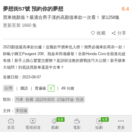
夢想街57號 預約你的夢想
8.4
買車挑顏值？最適合男子漢的高顏值車款一次看！ 第1258集
更新至第 1660 集
收藏
分享
2023顏值最高車款出爐！這幾款平價車也入榜！潮男必備車款再添一款！
帥氣小獅王Peugeot 208、熱血本田魂爆發！全新Honda Civic全面進化超
有感！新手上路心驚驚怎麼辦？駕訓班沒教的實戰技巧大公開！新手購車
大哉問！到底該買新車還是中古車？
首播日期：2023-08-07
台灣
國語
普遍級
49 分鐘
類別：
汽車
收藏
談話性節目
討論/評論
投資
主持：
李冠儀
收回
首頁
電視頻道
戲劇
電影
短劇
更多