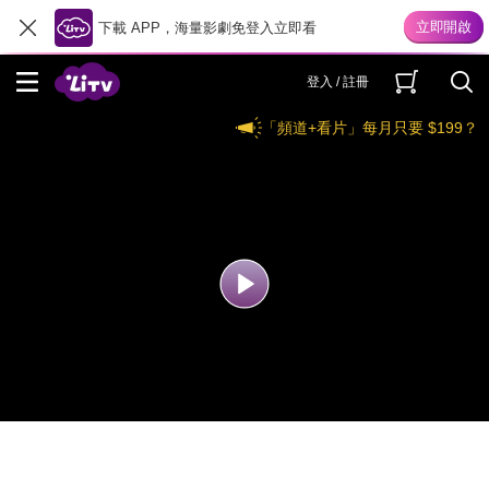
下載 APP，海量影劇免登入立即看
登入 / 註冊
「頻道+看片」每月只要 $199？