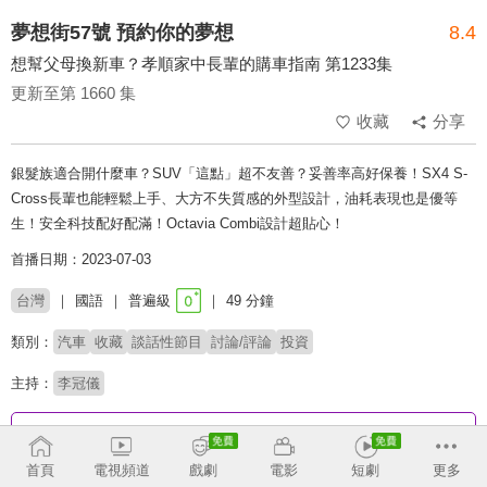
夢想街57號 預約你的夢想
8.4
想幫父母換新車？孝順家中長輩的購車指南 第1233集
更新至第 1660 集
收藏
分享
銀髮族適合開什麼車？SUV「這點」超不友善？妥善率高好保養！SX4 S-
Cross長輩也能輕鬆上手、大方不失質感的外型設計，油耗表現也是優等
生！安全科技配好配滿！Octavia Combi設計超貼心！
首播日期：2023-07-03
台灣
國語
普遍級
49 分鐘
類別：
汽車
收藏
談話性節目
討論/評論
投資
主持：
李冠儀
收回
首頁
電視頻道
戲劇
電影
短劇
更多