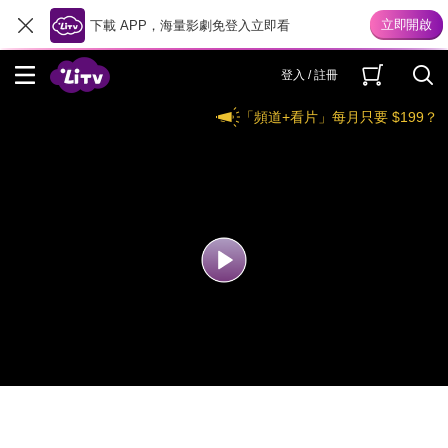
下載 APP，海量影劇免登入立即看
登入 / 註冊
「頻道+看片」每月只要 $199？