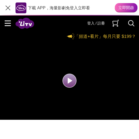
下載 APP，海量影劇免登入立即看
登入 / 註冊
「頻道+看片」每月只要 $199？