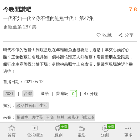
今晚開讚吧
7.8
一代不如一代？你不懂的鮭魚世代！ 第47集
更新至第 287 集
收藏
分享
時代不停的改變！到底是現在年輕鮭魚族很委屈，還是中年夾心族好心
酸？玉兔收藏知名玩具熊，價格翻倍漲眾人好羨慕！唐從聖朋友愛跟風，
瘋狂改車竟落得悲慘下場！身體抱恙照常上台表演，楊繡惠現場淚訴辛酸
過往！
首播日期：2021-05-12
2021
台灣
國語
普遍級
47 分鐘
類別：
談話性節目
生活
來賓：
楊繡惠
唐從聖
玉兔
無尊
盧燕俐
謝沅瑾
主持：
小禎
羅時豐
首頁
電視頻道
戲劇
電影
短劇
更多